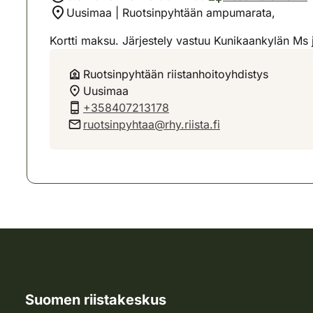
Uusimaa | Ruotsinpyhtään ampumarata,
Kortti maksu. Järjestely vastuu Kunikaankylän Ms 
Ruotsinpyhtään riistanhoitoyhdistys
Uusimaa
+358407213178
ruotsinpyhtaa@rhy.riista.fi
Suomen riistakeskus