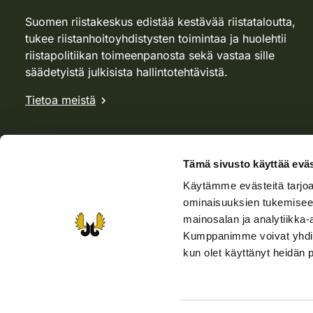
Suomen riistakeskus edistää kestävää riistataloutta,
tukee riistanhoitoyhdistysten toimintaa ja huolehtii
riistapolitiikan toimeenpanosta sekä vastaa sille
säädetyistä julkisista hallintotehtävistä.
Tietoa meistä
Tämä sivusto käyttää eväs
Käytämme evästeitä tarjoa
ominaisuuksien tukemisee
mainosalan ja analytiikka-
Kumppanimme voivat yhdistää 
kun olet käyttänyt heidän 
Verkkokauppa
Rhy-kauppa
Metsästäjä-lehti
Viera