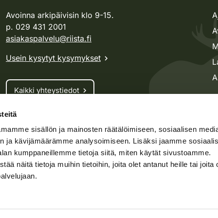
Avoinna arkipäivisin klo 9-15.
A
p. 029 431 2001
A
asiakaspalvelu@riista.fi
M
Usein kysytyt kysymykset
L
A
Kaikki yhteystiedot
teitä
Metsästyskortti-asiat
mamme sisällön ja mainosten räätälöimiseen, sosiaalisen medi
Oma riista -asiat
n ja kävijämäärämme analysoimiseen. Lisäksi jaamme sosiaali
Lupa-asiat
alan kumppaneillemme tietoja siitä, miten käytät sivustoamme.
näitä tietoja muihin tietoihin, joita olet antanut heille tai joita 
palvelujaan.
speto.fi
Kosteikko.fi
Oma riista