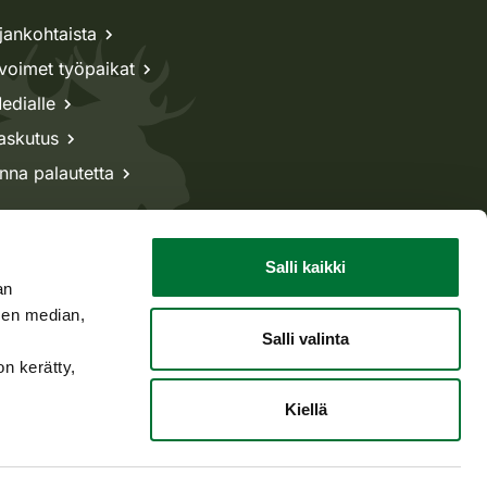
jankohtaista
voimet työpaikat
edialle
askutus
nna palautetta
Salli kaikki
an
sen median,
Salli valinta
on kerätty,
Kiellä
Takaisin ylös