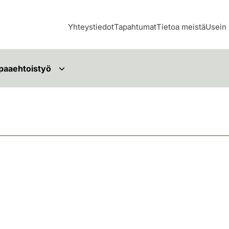
Yhteystiedot
Tapahtumat
Tietoa meistä
Usein 
paaehtoistyö