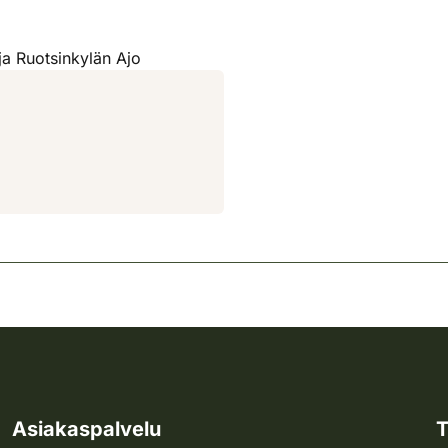
ja Ruotsinkylän Ajo
Asiakaspalvelu
T