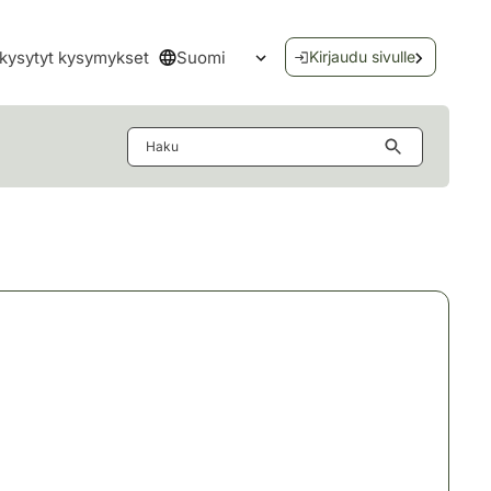
Suomi
kysytyt kysymykset
Kirjaudu sivulle
Avaa kielivalikko
Haku