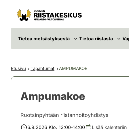
Siirry sisältöön
Siirry sivustokarttaan
Tietoa metsästyksestä
Tietoa riistasta
Va
Etusivu
Tapahtumat
AMPUMAKOE
Ampumakoe
Ruotsinpyhtään riistanhoitoyhdistys
6.9.2026 Klo: 13:00-14:00
Lisää kalenteriin