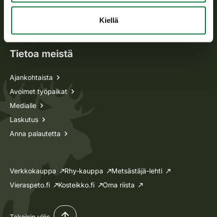
Oma riista -asiat
Kiellä
Lupa-asiat
Tietoa meistä
Ajankohtaista
Avoimet työpaikat
Medialle
Laskutus
Anna palautetta
Verkkokauppa
Rhy-kauppa
Metsästäjä-lehti
Vieraspeto.fi
Kosteikko.fi
Oma riista
Takaisin ylös