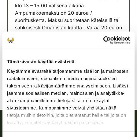
klo 13 – 15.00 välisenä aikana.
Ampumakoemaksu on 20 euroa /
suorituskerta. Maksu suoritetaan käteisellä tai
sähköisesti Omariistan kautta . Varaa 20 euron
seteleitä mukaan maksua varten.
Juvan riistanhoitoyhdistys
Etelä-Savo
Tämä sivusto käyttää evästeitä
040 528 7594
juva@rhy.riista.fi
Käytämme evästeitä tarjoamamme sisällön ja mainosten
räätälöimiseen, sosiaalisen median ominaisuuksien
tukemiseen ja kävijämäärämme analysoimiseen. Lisäksi
jaamme sosiaalisen median, mainosalan ja analytiikka-
alan kumppaneillemme tietoja siitä, miten käytät
sivustoamme. Kumppanimme voivat yhdistää näitä
tietoja muihin tietoihin, joita olet antanut heille tai joita on
kerätty, kun olet käyttänyt heidän palvelujaan.
Suomen riistakeskus