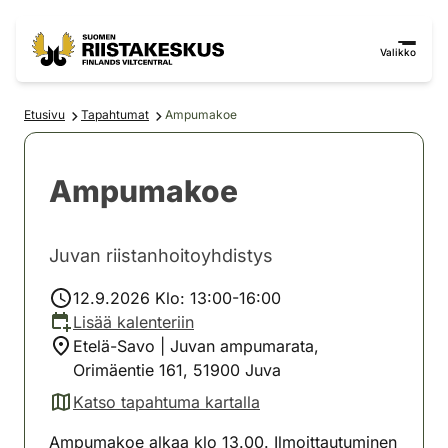
Siirry sisältöön
Siirry sivustokarttaan
Valikko
Etusivu
Tapahtumat
Ampumakoe
Ampumakoe
Juvan riistanhoitoyhdistys
12.9.2026 Klo: 13:00-16:00
Lisää kalenteriin
Etelä-Savo | Juvan ampumarata,
Orimäentie 161, 51900 Juva
Katso tapahtuma kartalla
(avautuu uuteen välilehteen)
Ampumakoe alkaa klo 13.00. Ilmoittautuminen