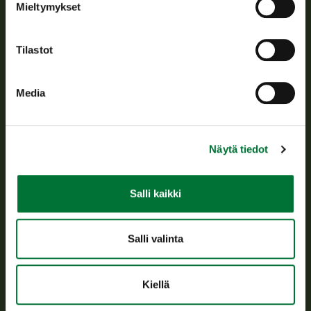
Mieltymykset
Asiakaspalvelu
Tilastot
Avoinna arkipäivisin klo 9-15.
p. 029 431 2001
asiakaspalvelu@riista.fi
Media
Usein kysytyt kysymykset
Näytä tiedot
Kaikki yhteystiedot
Salli kaikki
Metsästyskortti-asiat
Oma riista -asiat
Lupa-asiat
Salli valinta
Tietoa meistä
Kiellä
Ajankohtaista