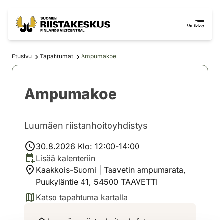
Siirry sisältöön
Siirry sivustokarttaan
Valikko
Etusivu
Tapahtumat
Ampumakoe
Ampumakoe
Luumäen riistanhoitoyhdistys
30.8.2026 Klo: 12:00-14:00
Lisää kalenteriin
Kaakkois-Suomi | Taavetin ampumarata,
Puukyläntie 41, 54500 TAAVETTI
Katso tapahtuma kartalla
(avautuu uuteen välilehteen)