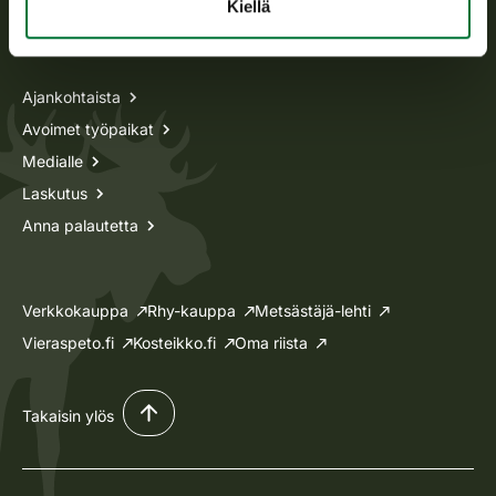
Kiellä
Tietoa meistä
Ajankohtaista
Avoimet työpaikat
Medialle
Laskutus
Anna palautetta
Verkkokauppa
Rhy-kauppa
Metsästäjä-lehti
Vieraspeto.fi
Kosteikko.fi
Oma riista
Takaisin ylös