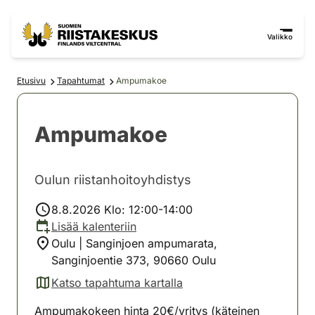
Siirry sisältöön
Siirry sivustokarttaan
Valikko
Etusivu
Tapahtumat
Ampumakoe
Ampumakoe
Oulun riistanhoitoyhdistys
8.8.2026 Klo: 12:00-14:00
Lisää kalenteriin
Oulu | Sanginjoen ampumarata,
Sanginjoentie 373, 90660 Oulu
Katso tapahtuma kartalla
(avautuu uuteen välilehteen)
Ampumakokeen hinta 20€/yritys (käteinen