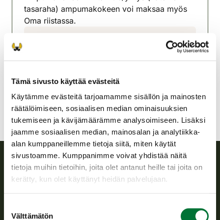
tasaraha) ampumakokeen voi maksaa myös
Oma riistassa.
Oulun riistanhoitoyhdistys
Oulu
0447001373
jari.e.kauppi@mail.suomi.net
Tämä sivusto käyttää evästeitä
Käytämme evästeitä tarjoamamme sisällön ja mainosten
räätälöimiseen, sosiaalisen median ominaisuuksien
tukemiseen ja kävijämäärämme analysoimiseen. Lisäksi
jaamme sosiaalisen median, mainosalan ja analytiikka-
alan kumppaneillemme tietoja siitä, miten käytät
sivustoamme. Kumppanimme voivat yhdistää näitä
tietoja muihin tietoihin, joita olet antanut heille tai joita on
Suomen riistakeskus
kerätty, kun olet käyttänyt heidän palvelujaan.
Suomen riistakeskus edistää kestävää riistataloutta, tukee
Suostumuksen
riistanhoitoyhdistysten toimintaa ja huolehtii riistapolitiikan
Välttämätön
valinta
toimeenpanosta sekä vastaa sille säädetyistä julkisista