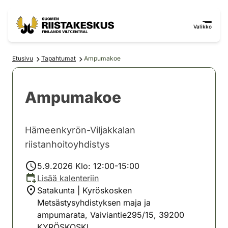
Siirry sisältöön
Siirry sivustokarttaan
Valikko
Etusivu
Tapahtumat
Ampumakoe
Ampumakoe
Hämeenkyrön-Viljakkalan
riistanhoitoyhdistys
5.9.2026 Klo: 12:00-15:00
Lisää kalenteriin
Satakunta | Kyröskosken
Metsästysyhdistyksen maja ja
ampumarata, Vaiviantie295/15, 39200
KYRÖSKOSKI