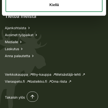
Lupa-asiat
Kiellä
Tietoa meistä
Ajankohtaista
Avoimet työpaikat
Medialle
Laskutus
Anna palautetta
Verkkokauppa
Rhy-kauppa
Metsästäjä-lehti
Vieraspeto.fi
Kosteikko.fi
Oma riista
Takaisin ylös