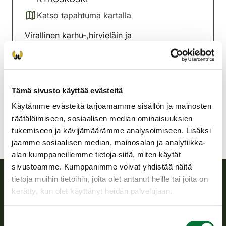
Katso tapahtuma kartalla
(avautuu uuteen välilehteen)
Virallinen karhu-,hirvieläin ja
kaurisampumakoe rihlatulle kiväärille.
Hämeenkyrön-Viljakkalan
riistanhoitoyhdistys
Tämä sivusto käyttää evästeitä
Satakunta
Käytämme evästeitä tarjoamamme sisällön ja mainosten
räätälöimiseen, sosiaalisen median ominaisuuksien
tukemiseen ja kävijämäärämme analysoimiseen. Lisäksi
jaamme sosiaalisen median, mainosalan ja analytiikka-
alan kumppaneillemme tietoja siitä, miten käytät
sivustoamme. Kumppanimme voivat yhdistää näitä
tietoja muihin tietoihin, joita olet antanut heille tai joita on
kerätty, kun olet käyttänyt heidän palvelujaan.
Suomen riistakeskus
Suostumuksen
Suomen riistakeskus edistää kestävää riistataloutta, tukee