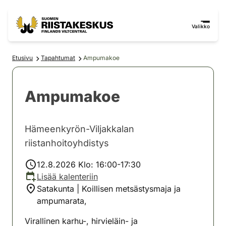
Siirry sisältöön
Siirry sivustokarttaan
Valikko
Etusivu
Tapahtumat
Ampumakoe
Ampumakoe
Hämeenkyrön-Viljakkalan
riistanhoitoyhdistys
12.8.2026 Klo: 16:00-17:30
Lisää kalenteriin
Satakunta | Koillisen metsästysmaja ja
ampumarata,
Virallinen karhu-, hirvieläin- ja