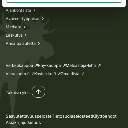
Ajankohtaista
Avoimet työpaikat
Medialle
Laskutus
Anna palautetta
Verkkokauppa
Rhy-kauppa
Metsästäjä-lehti
Vieraspeto.fi
Kosteikko.fi
Oma riista
Takaisin ylös
Saavutettavuusseloste
Tietosuojaselosteet
Käyttöehdot
Asiakirjajulkisuus