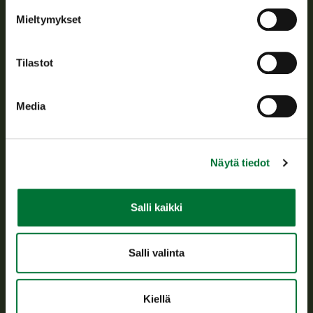
Tietoa meistä
Mieltymykset
Asiakaspalvelu
Tilastot
Avoinna arkipäivisin klo 9-15.
p. 029 431 2001
Media
asiakaspalvelu@riista.fi
Usein kysytyt kysymykset
Näytä tiedot
Kaikki yhteystiedot
Salli kaikki
Metsästyskortti-asiat
Oma riista -asiat
Salli valinta
Lupa-asiat
Kiellä
Tietoa meistä