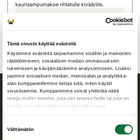
kaurisampumakoe rihlatulle kiväärille.
Hämeenkyrön-Viljakkalan
riistanhoitoyhdistys
Satakunta
Tämä sivusto käyttää evästeitä
Käytämme evästeitä tarjoamamme sisällön ja mainosten
räätälöimiseen, sosiaalisen median ominaisuuksien
tukemiseen ja kävijämäärämme analysoimiseen. Lisäksi
jaamme sosiaalisen median, mainosalan ja analytiikka-
alan kumppaneillemme tietoja siitä, miten käytät
sivustoamme. Kumppanimme voivat yhdistää näitä
Suomen riistakeskus
tietoja muihin tietoihin, joita olet antanut heille tai joita on
kerätty, kun olet käyttänyt heidän palvelujaan.
Suomen riistakeskus edistää kestävää riistataloutta, tukee
riistanhoitoyhdistysten toimintaa ja huolehtii riistapolitiikan
Suostumuksen
toimeenpanosta sekä vastaa sille säädetyistä julkisista
Välttämätön
hallintotehtävistä.
valinta