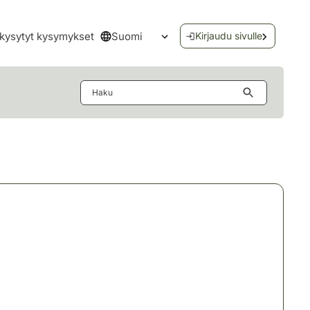
Suomi
kysytyt kysymykset
Kirjaudu sivulle
Avaa kielivalikko
Haku