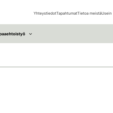
Yhteystiedot
Tapahtumat
Tietoa meistä
Usein 
paaehtoistyö