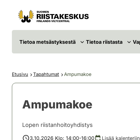
Siirry sisältöön
Siirry sivustokarttaan
Tietoa metsästyksestä
Tietoa riistasta
Va
Etusivu
Tapahtumat
Ampumakoe
Ampumakoe
Lopen riistanhoitoyhdistys
3.10.2026 Klo: 14:00-16:00
Lisää kalenteriin