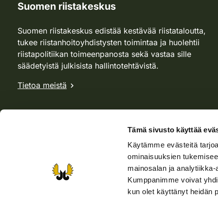
Suomen riistakeskus
Suomen riistakeskus edistää kestävää riistataloutta,
tukee riistanhoitoyhdistysten toimintaa ja huolehtii
riistapolitiikan toimeenpanosta sekä vastaa sille
säädetyistä julkisista hallintotehtävistä.
Tietoa meistä
Tämä sivusto käyttää eväs
Käytämme evästeitä tarjoa
ominaisuuksien tukemisee
mainosalan ja analytiikka-
Kumppanimme voivat yhdistää 
kun olet käyttänyt heidän 
Verkkokauppa
Rhy-kauppa
Metsästäjä-lehti
Viera