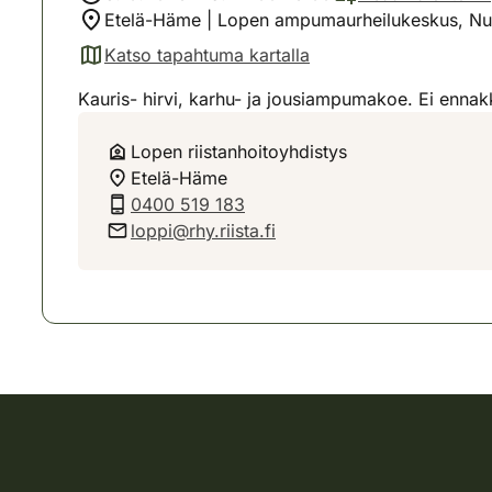
Etelä-Häme | Lopen ampumaurheilukeskus, N
Katso tapahtuma kartalla
(avautuu uuteen välilehteen)
Kauris- hirvi, karhu- ja jousiampumakoe. Ei ennak
Lopen riistanhoitoyhdistys
Etelä-Häme
0400 519 183
loppi@rhy.riista.fi