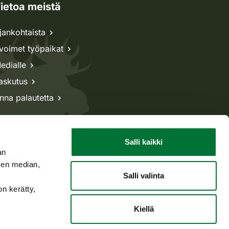
ietoa meistä
jankohtaista
voimet työpaikat
edialle
askutus
nna palautetta
Salli kaikki
an
sen median,
Salli valinta
on kerätty,
Kiellä
Takaisin ylös