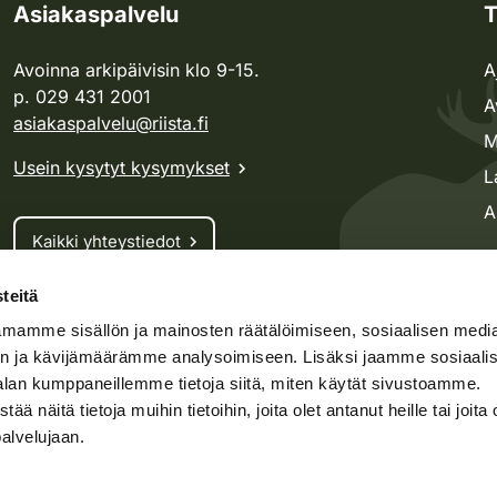
Asiakaspalvelu
T
Avoinna arkipäivisin klo 9-15.
A
p. 029 431 2001
A
asiakaspalvelu@riista.fi
M
Usein kysytyt kysymykset
L
A
Kaikki yhteystiedot
teitä
Metsästyskortti-asiat
mamme sisällön ja mainosten räätälöimiseen, sosiaalisen medi
Oma riista -asiat
n ja kävijämäärämme analysoimiseen. Lisäksi jaamme sosiaali
Lupa-asiat
alan kumppaneillemme tietoja siitä, miten käytät sivustoamme.
näitä tietoja muihin tietoihin, joita olet antanut heille tai joita 
palvelujaan.
speto.fi
Kosteikko.fi
Oma riista