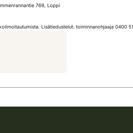
ummenrannantie 769, Loppi
koilmoitautumista. Lisätiedustelut: toiminnanohjaaja 0400 