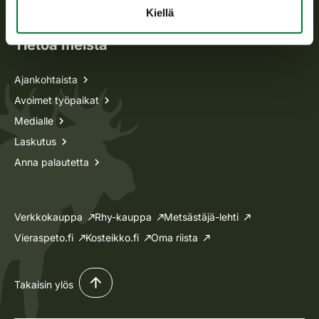
Lupa-asiat
Kiellä
Tietoa meistä
Ajankohtaista
Avoimet työpaikat
Medialle
Laskutus
Anna palautetta
Verkkokauppa
Rhy-kauppa
Metsästäjä-lehti
Vieraspeto.fi
Kosteikko.fi
Oma riista
Takaisin ylös