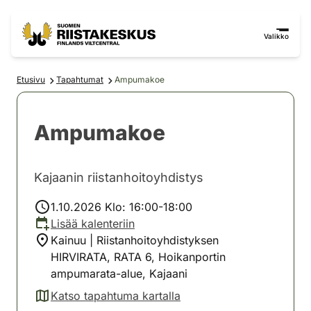
Siirry sisältöön
Siirry sivustokarttaan
Valikko
Etusivu
Tapahtumat
Ampumakoe
Ampumakoe
Kajaanin riistanhoitoyhdistys
1.10.2026 Klo: 16:00-18:00
Lisää kalenteriin
Kainuu | Riistanhoitoyhdistyksen
HIRVIRATA, RATA 6, Hoikanportin
ampumarata-alue, Kajaani
Katso tapahtuma kartalla
(avautuu uuteen välilehteen)