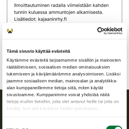
Ilmoittautuminen radalla viimeistään kahden
tunnin kuluessa ammuntojen alkamisesta.
Lisätiedot: kajaaninrhy.fi
Kajaanin riistanhoitoyhdistys
Kainuu
040 574 3719
Tämä sivusto käyttää evästeitä
kajaani@rhy.riista.fi
Käytämme evästeitä tarjoamamme sisällön ja mainosten
räätälöimiseen, sosiaalisen median ominaisuuksien
tukemiseen ja kävijämäärämme analysoimiseen. Lisäksi
jaamme sosiaalisen median, mainosalan ja analytiikka-
alan kumppaneillemme tietoja siitä, miten käytät
sivustoamme. Kumppanimme voivat yhdistää näitä
tietoja muihin tietoihin, joita olet antanut heille tai joita on
kerätty, kun olet käyttänyt heidän palvelujaan.
Suomen riistakeskus
Suomen riistakeskus edistää kestävää riistataloutta, tukee
Suostumuksen