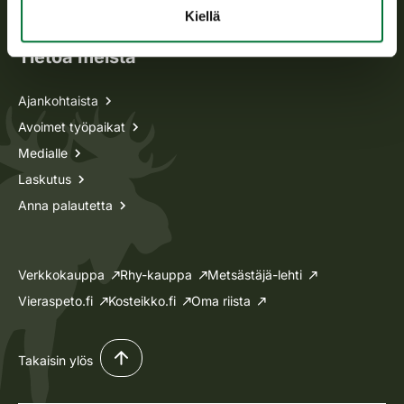
Lupa-asiat
Kiellä
Tietoa meistä
Ajankohtaista
Avoimet työpaikat
Medialle
Laskutus
Anna palautetta
Verkkokauppa
Rhy-kauppa
Metsästäjä-lehti
Vieraspeto.fi
Kosteikko.fi
Oma riista
Takaisin ylös