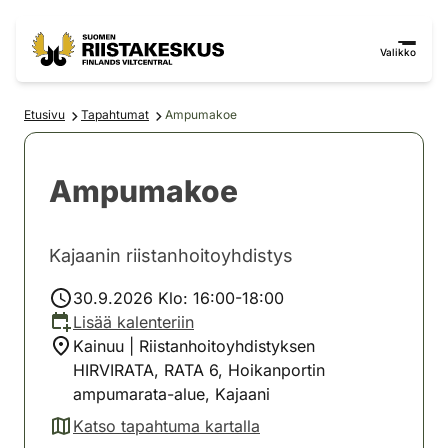
Siirry sisältöön
Siirry sivustokarttaan
Valikko
Etusivu
Tapahtumat
Ampumakoe
Ampumakoe
Kajaanin riistanhoitoyhdistys
30.9.2026 Klo: 16:00-18:00
Lisää kalenteriin
Kainuu | Riistanhoitoyhdistyksen
HIRVIRATA, RATA 6, Hoikanportin
ampumarata-alue, Kajaani
Katso tapahtuma kartalla
(avautuu uuteen välilehteen)