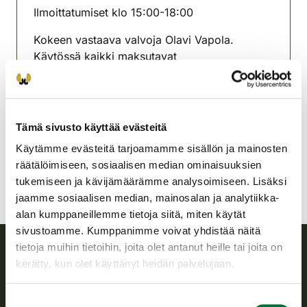
Ilmoittatumiset klo 15:00-18:00
Kokeen vastaava valvoja Olavi Vapola.
Käytössä kaikki maksutavat
Ylivieskan riistanhoitoyhdistys
Oulu
040-702 2687
Tämä sivusto käyttää evästeitä
ylivieska@rhy.riista.fi
Käytämme evästeitä tarjoamamme sisällön ja mainosten
räätälöimiseen, sosiaalisen median ominaisuuksien
tukemiseen ja kävijämäärämme analysoimiseen. Lisäksi
jaamme sosiaalisen median, mainosalan ja analytiikka-
alan kumppaneillemme tietoja siitä, miten käytät
sivustoamme. Kumppanimme voivat yhdistää näitä
tietoja muihin tietoihin, joita olet antanut heille tai joita on
kerätty, kun olet käyttänyt heidän palvelujaan.
Suomen riistakeskus
Suostumuksen
Suomen riistakeskus edistää kestävää riistataloutta, tukee