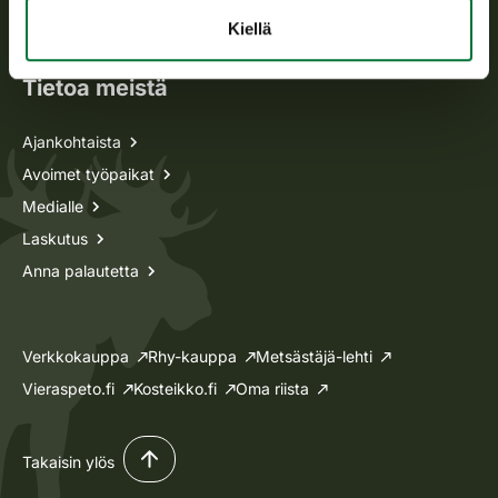
Lupa-asiat
Kiellä
Tietoa meistä
Ajankohtaista
Avoimet työpaikat
Medialle
Laskutus
Anna palautetta
Verkkokauppa
Rhy-kauppa
Metsästäjä-lehti
Vieraspeto.fi
Kosteikko.fi
Oma riista
Takaisin ylös