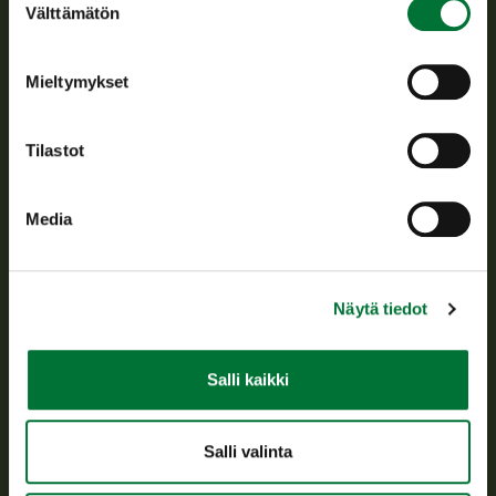
Välttämätön
valinta
riistanhoitoyhdistysten toimintaa ja huolehtii riistapolitiikan
toimeenpanosta sekä vastaa sille säädetyistä julkisista
hallintotehtävistä.
Mieltymykset
Tietoa meistä
Tilastot
Asiakaspalvelu
Media
Avoinna arkipäivisin klo 9-15.
p. 029 431 2001
asiakaspalvelu@riista.fi
Näytä tiedot
Usein kysytyt kysymykset
Salli kaikki
Kaikki yhteystiedot
Salli valinta
Metsästyskortti-asiat
Oma riista -asiat