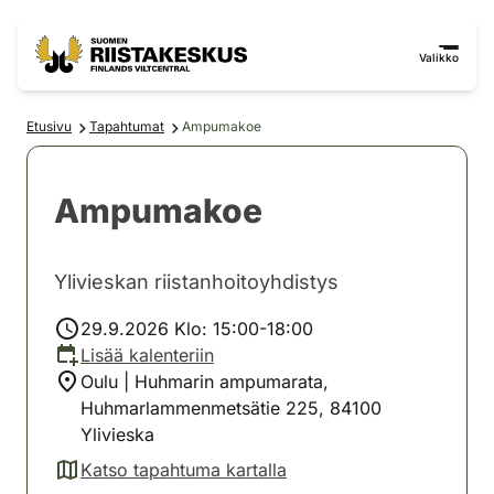
Siirry sisältöön
Siirry sivustokarttaan
Valikko
Etusivu
Tapahtumat
Ampumakoe
Ampumakoe
Ylivieskan riistanhoitoyhdistys
29.9.2026 Klo: 15:00-18:00
Lisää kalenteriin
Oulu | Huhmarin ampumarata,
Huhmarlammenmetsätie 225, 84100
Ylivieska
Katso tapahtuma kartalla
(avautuu uuteen välilehteen)