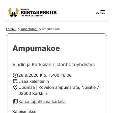
Siirry sisältöön
Siirry sivustokarttaan
Valikko
Etusivu
Tapahtumat
Ampumakoe
Ampumakoe
Vihdin ja Karkkilan riistanhoitoyhdistys
28.9.2026 Klo: 15:00-16:00
Lisää kalenteriin
Uusimaa | Kovelon ampumarata, Nuijatie 7,
03600 Karkkila
Katso tapahtuma kartalla
(avautuu uuteen välilehteen)
Käteismaksu