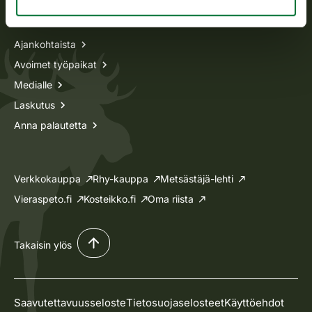
Tietoa meistä
Ajankohtaista
Avoimet työpaikat
Medialle
Laskutus
Anna palautetta
Verkkokauppa
Rhy-kauppa
Metsästäjä-lehti
Vieraspeto.fi
Kosteikko.fi
Oma riista
Takaisin ylös
Saavutettavuusseloste
Tietosuojaselosteet
Käyttöehdot