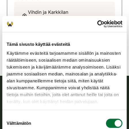
Vihdin ja Karkkilan
riistanhoitoyhdistys
Uusimaa
040-584 3831
jussi.sohlman@saunalahti.fi
Tämä sivusto käyttää evästeitä
Käytämme evästeitä tarjoamamme sisällön ja mainosten
räätälöimiseen, sosiaalisen median ominaisuuksien
tukemiseen ja kävijämäärämme analysoimiseen. Lisäksi
jaamme sosiaalisen median, mainosalan ja analytiikka-
alan kumppaneillemme tietoja siitä, miten käytät
sivustoamme. Kumppanimme voivat yhdistää näitä
tietoja muihin tietoihin, joita olet antanut heille tai joita on
Suomen riistakeskus
kerätty, kun olet käyttänyt heidän palvelujaan.
Suomen riistakeskus edistää kestävää riistataloutta, tukee
riistanhoitoyhdistysten toimintaa ja huolehtii riistapolitiikan
Suostumuksen
toimeenpanosta sekä vastaa sille säädetyistä julkisista
Välttämätön
valinta
hallintotehtävistä.