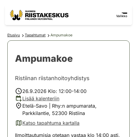
Siirry sisältöön
Siirry sivustokarttaan
Valikko
Etusivu
Tapahtumat
Ampumakoe
Ampumakoe
Ristiinan riistanhoitoyhdistys
26.9.2026 Klo: 12:00-14:00
Lisää kalenteriin
Etelä-Savo | Rhy:n ampumarata,
Parkkilantie, 52300 Ristiina
Katso tapahtuma kartalla
(avautuu uuteen välilehteen)
Ilmoittautumisia otetaan vastaa klo 14:00 asti.