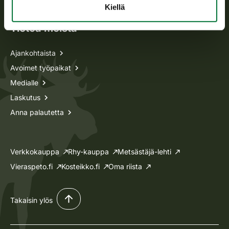
Kiellä
Tietoa meistä
Ajankohtaista
Avoimet työpaikat
Medialle
Laskutus
Anna palautetta
Verkkokauppa
Rhy-kauppa
Metsästäjä-lehti
Vieraspeto.fi
Kosteikko.fi
Oma riista
Takaisin ylös