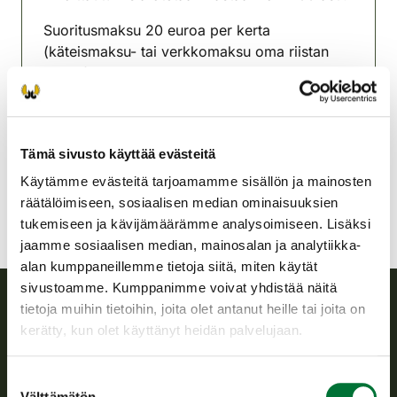
Suoritusmaksu 20 euroa per kerta
(käteismaksu- tai verkkomaksu oma riistan
kautta).
Ristiinan riistanhoitoyhdistys
Etelä-Savo
Tämä sivusto käyttää evästeitä
ristiina@rhy.riista.fi
Käytämme evästeitä tarjoamamme sisällön ja mainosten
räätälöimiseen, sosiaalisen median ominaisuuksien
tukemiseen ja kävijämäärämme analysoimiseen. Lisäksi
jaamme sosiaalisen median, mainosalan ja analytiikka-
alan kumppaneillemme tietoja siitä, miten käytät
sivustoamme. Kumppanimme voivat yhdistää näitä
tietoja muihin tietoihin, joita olet antanut heille tai joita on
Suomen riistakeskus
kerätty, kun olet käyttänyt heidän palvelujaan.
Suomen riistakeskus edistää kestävää riistataloutta, tukee
Suostumuksen
riistanhoitoyhdistysten toimintaa ja huolehtii riistapolitiikan
Välttämätön