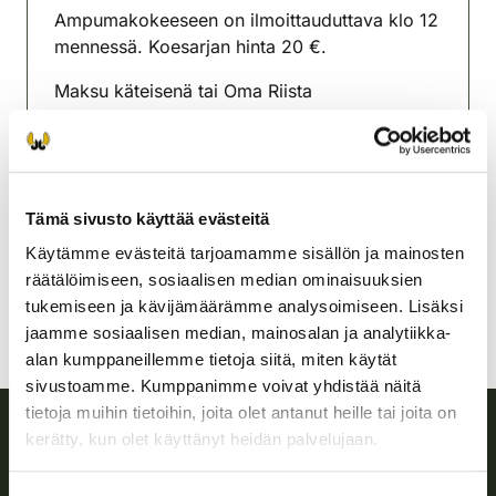
Ampumakokeeseen on ilmoittauduttava klo 12
mennessä. Koesarjan hinta 20 €.
Maksu käteisenä tai Oma Riista
maksusovelluksen kautta.
Suomussalmen riistanhoitoyhdistys
Kainuu
Tämä sivusto käyttää evästeitä
040-7359700
suomussalmi@rhy.riista.fi
Käytämme evästeitä tarjoamamme sisällön ja mainosten
räätälöimiseen, sosiaalisen median ominaisuuksien
tukemiseen ja kävijämäärämme analysoimiseen. Lisäksi
jaamme sosiaalisen median, mainosalan ja analytiikka-
alan kumppaneillemme tietoja siitä, miten käytät
sivustoamme. Kumppanimme voivat yhdistää näitä
tietoja muihin tietoihin, joita olet antanut heille tai joita on
kerätty, kun olet käyttänyt heidän palvelujaan.
Suomen riistakeskus