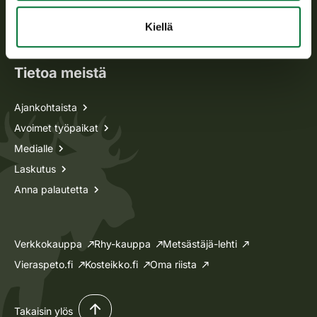
Oma riista -asiat
Kiellä
Lupa-asiat
Tietoa meistä
Ajankohtaista
Avoimet työpaikat
Medialle
Laskutus
Anna palautetta
Verkkokauppa
Rhy-kauppa
Metsästäjä-lehti
Vieraspeto.fi
Kosteikko.fi
Oma riista
Takaisin ylös