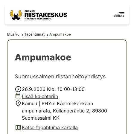
Siirry sisältöön
Siirry sivustokarttaan
Valikko
Etusivu
Tapahtumat
Ampumakoe
Ampumakoe
Suomussalmen riistanhoitoyhdistys
26.9.2026 Klo: 10:00-13:00
Lisää kalenteriin
Kainuu | RHY:n Käärmekankaan
ampumarata, Kullanperäntie 2, 89800
Suomussalmi KK
Katso tapahtuma kartalla
(avautuu uuteen välilehteen)