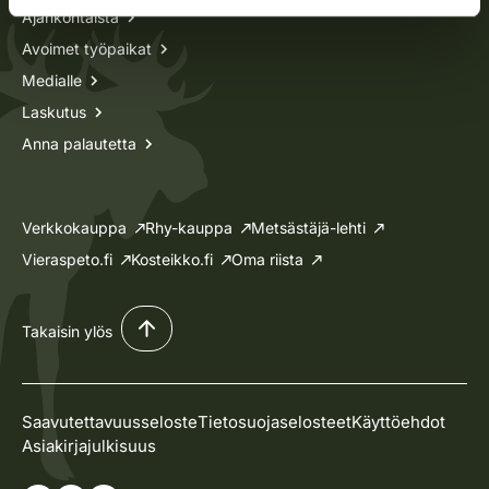
Ajankohtaista
Avoimet työpaikat
Medialle
Laskutus
Anna palautetta
Verkkokauppa
Rhy-kauppa
Metsästäjä-lehti
Vieraspeto.fi
Kosteikko.fi
Oma riista
Takaisin ylös
Saavutettavuusseloste
Tietosuojaselosteet
Käyttöehdot
Asiakirjajulkisuus