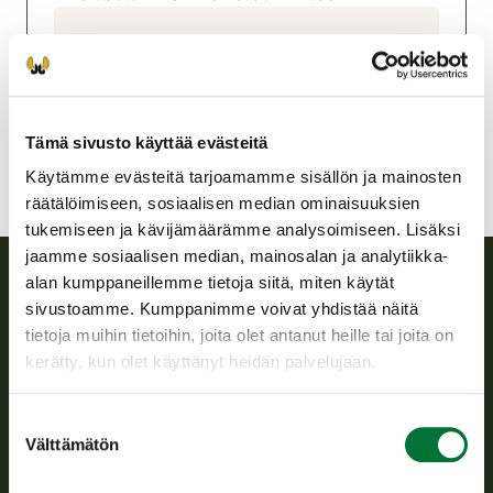
Asikkalan riistanhoitoyhdistys
Etelä-Häme
asikkala@rhy.riista.fi
Tämä sivusto käyttää evästeitä
Käytämme evästeitä tarjoamamme sisällön ja mainosten
räätälöimiseen, sosiaalisen median ominaisuuksien
tukemiseen ja kävijämäärämme analysoimiseen. Lisäksi
jaamme sosiaalisen median, mainosalan ja analytiikka-
alan kumppaneillemme tietoja siitä, miten käytät
sivustoamme. Kumppanimme voivat yhdistää näitä
Suomen riistakeskus
tietoja muihin tietoihin, joita olet antanut heille tai joita on
kerätty, kun olet käyttänyt heidän palvelujaan.
Suomen riistakeskus edistää kestävää riistataloutta, tukee
riistanhoitoyhdistysten toimintaa ja huolehtii riistapolitiikan
toimeenpanosta sekä vastaa sille säädetyistä julkisista
Suostumuksen
hallintotehtävistä.
Välttämätön
valinta
Tietoa meistä