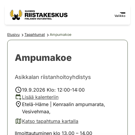
Siirry sisältöön
Siirry sivustokarttaan
Valikko
Etusivu
Tapahtumat
Ampumakoe
Ampumakoe
Asikkalan riistanhoitoyhdistys
19.9.2026 Klo: 12:00-14:00
Lisää kalenteriin
Etelä-Häme | Kenraalin ampumarata,
Vesivehmaa,
Katso tapahtuma kartalla
(avautuu uuteen välilehteen)
Ilmoittautuminen klo 13.00 – 14.00