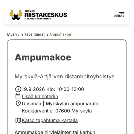
Siirry sisältöön
Siirry sivustokarttaan
Valikko
Etusivu
Tapahtumat
Ampumakoe
Ampumakoe
Myrskylä-Artjärven riistanhoitoyhdistys
19.9.2026 Klo: 10:00-12:00
Lisää kalenteriin
Uusimaa | Myrskylän ampumarata,
Koukjärventie, 07600 Myrskylä
Katso tapahtuma kartalla
(avautuu uuteen välilehteen)
Ampumakoe hirvieläinten tai karhun