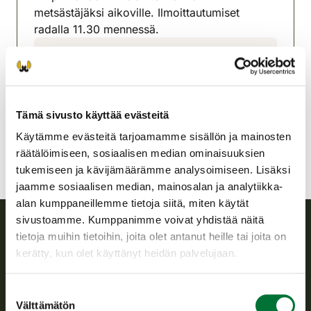
metsästäjäksi aikoville. Ilmoittautumiset
radalla 11.30 mennessä.
Myrskylä-Artjärven
riistanhoitoyhdistys
Uusimaa
myrskyla-artjarvi@rhy.riista.fi
Tämä sivusto käyttää evästeitä
Käytämme evästeitä tarjoamamme sisällön ja mainosten
räätälöimiseen, sosiaalisen median ominaisuuksien
tukemiseen ja kävijämäärämme analysoimiseen. Lisäksi
jaamme sosiaalisen median, mainosalan ja analytiikka-
alan kumppaneillemme tietoja siitä, miten käytät
sivustoamme. Kumppanimme voivat yhdistää näitä
tietoja muihin tietoihin, joita olet antanut heille tai joita on
Suomen riistakeskus
kerätty, kun olet käyttänyt heidän palvelujaan.
Suomen riistakeskus edistää kestävää riistataloutta, tukee
Suostumuksen
riistanhoitoyhdistysten toimintaa ja huolehtii riistapolitiikan
Välttämätön
valinta
toimeenpanosta sekä vastaa sille säädetyistä julkisista