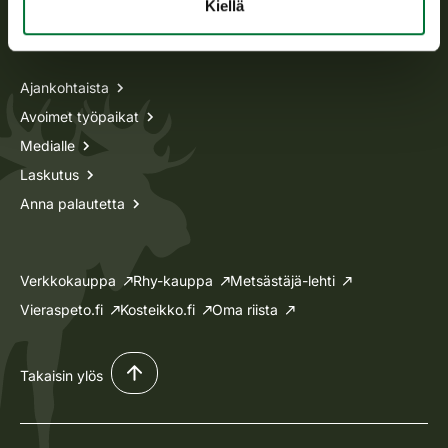
Kiellä
Tietoa meistä
Ajankohtaista
Avoimet työpaikat
Medialle
Laskutus
Anna palautetta
Verkkokauppa
Rhy-kauppa
Metsästäjä-lehti
Vieraspeto.fi
Kosteikko.fi
Oma riista
Takaisin ylös