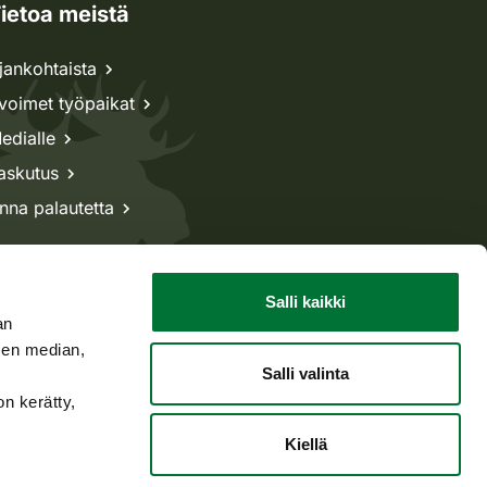
ietoa meistä
jankohtaista
voimet työpaikat
edialle
askutus
nna palautetta
Salli kaikki
an
sen median,
Salli valinta
on kerätty,
Kiellä
Takaisin ylös