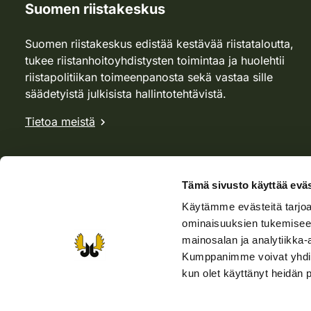
Suomen riistakeskus
Suomen riistakeskus edistää kestävää riistataloutta,
tukee riistanhoitoyhdistysten toimintaa ja huolehtii
riistapolitiikan toimeenpanosta sekä vastaa sille
säädetyistä julkisista hallintotehtävistä.
Tietoa meistä
Tämä sivusto käyttää eväs
Käytämme evästeitä tarjoa
ominaisuuksien tukemisee
mainosalan ja analytiikka-
Kumppanimme voivat yhdistää 
kun olet käyttänyt heidän 
Verkkokauppa
Rhy-kauppa
Metsästäjä-lehti
Viera