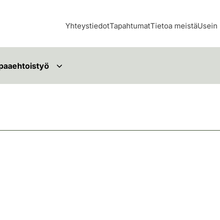
Yhteystiedot
Tapahtumat
Tietoa meistä
Usein 
paaehtoistyö