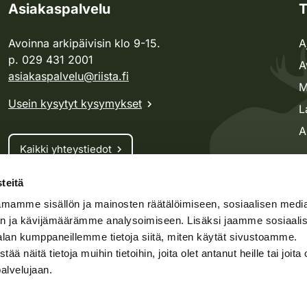
Asiakaspalvelu
T
Avoinna arkipäivisin klo 9-15.
A
p. 029 431 2001
A
asiakaspalvelu@riista.fi
M
Usein kysytyt kysymykset
L
A
Kaikki yhteystiedot
teitä
Metsästyskortti-asiat
mamme sisällön ja mainosten räätälöimiseen, sosiaalisen medi
Oma riista -asiat
n ja kävijämäärämme analysoimiseen. Lisäksi jaamme sosiaali
Lupa-asiat
alan kumppaneillemme tietoja siitä, miten käytät sivustoamme.
näitä tietoja muihin tietoihin, joita olet antanut heille tai joita 
palvelujaan.
speto.fi
Kosteikko.fi
Oma riista