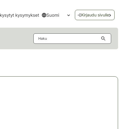
Suomi
kysytyt kysymykset
Kirjaudu sivulle
Avaa kielivalikko
Haku