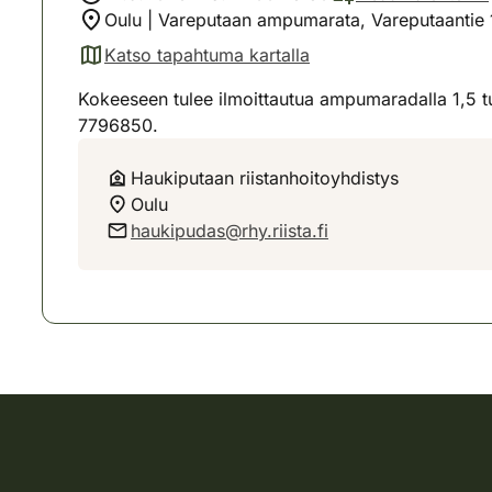
Oulu | Vareputaan ampumarata, Vareputaantie
Katso tapahtuma kartalla
(avautuu uuteen välilehteen)
Kokeeseen tulee ilmoittautua ampumaradalla 1,5 t
7796850.
Haukiputaan riistanhoitoyhdistys
Oulu
haukipudas@rhy.riista.fi