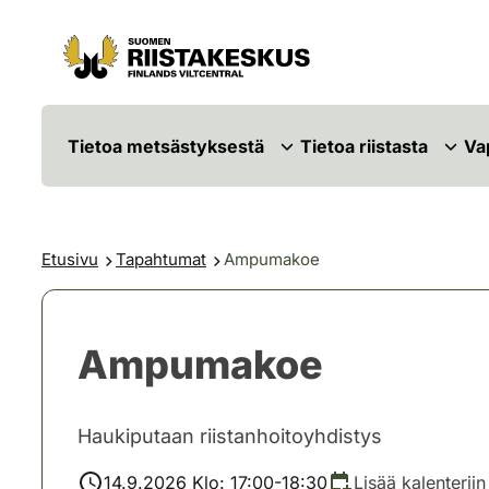
Siirry sisältöön
Siirry sivustokarttaan
Tietoa metsästyksestä
Tietoa riistasta
Va
Etusivu
Tapahtumat
Ampumakoe
Ampumakoe
Haukiputaan riistanhoitoyhdistys
14.9.2026 Klo: 17:00-18:30
Lisää kalenteriin