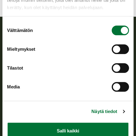
tietoja muihin tietoihin, joita olet antanut heille tai joita on
kerätty, kun olet käyttänyt heidän palvelujaan.
Suostumuksen
Välttämätön
valinta
Suomen riistakeskus
Mieltymykset
Suomen riistakeskus edistää kestävää riistataloutta, tukee
riistanhoitoyhdistysten toimintaa ja huolehtii riistapolitiikan
toimeenpanosta sekä vastaa sille säädetyistä julkisista
Tilastot
hallintotehtävistä.
Tietoa meistä
Media
Asiakaspalvelu
Näytä tiedot
Avoinna arkipäivisin klo 9-15.
p. 029 431 2001
asiakaspalvelu@riista.fi
Salli kaikki