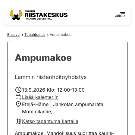
Siirry sisältöön
Siirry sivustokarttaan
Valikko
Etusivu
Tapahtumat
Ampumakoe
Ampumakoe
Lammin riistanhoitoyhdistys
13.9.2026 Klo: 12:00-13:00
Lisää kalenteriin
Etelä-Häme | Jahkolan ampumarata,
Mommilantie,
Katso tapahtuma kartalla
(avautuu uuteen välilehteen)
Ampumakoe. Mahdollisuus suorittaa kauris-,