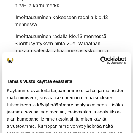
hirvi- ja karhumerkki.
Ilmoittautuminen kokeeseen radalla klo:13
mennessä.
Ilmoittautuminen radalla klo:13 mennessä.
Suoritusyrityksen hinta 20e. Varaathan
mukaan käteistä rahaa, metsästyskortin ja
aseenkantoluvan.
Lisätietoja Kati Heinonen
lammi@rhy.riista.fi
tai p.041-4332585
Tämä sivusto käyttää evästeitä
Lammin riistanhoitoyhdistys
Käytämme evästeitä tarjoamamme sisällön ja mainosten
Etelä-Häme
räätälöimiseen, sosiaalisen median ominaisuuksien
041 433 2585
tukemiseen ja kävijämäärämme analysoimiseen. Lisäksi
lammi@rhy.riista.fi
jaamme sosiaalisen median, mainosalan ja analytiikka-
alan kumppaneillemme tietoja siitä, miten käytät
sivustoamme. Kumppanimme voivat yhdistää näitä