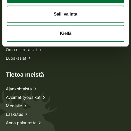
Usein kysytyt kysymykset
Salli valinta
Kaikki yhteystiedot
Kiellä
Metsästyskortti-asiat
Oma riista -asiat
Lupa-asiat
Tietoa meistä
Ajankohtaista
Avoimet työpaikat
Medialle
Laskutus
Anna palautetta