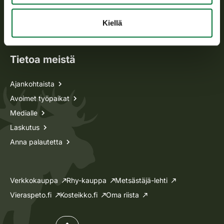
Metsästyskortti-asiat
Oma riista -asiat
Kiellä
Lupa-asiat
Tietoa meistä
Ajankohtaista
Avoimet työpaikat
Medialle
Laskutus
Anna palautetta
Verkkokauppa
Rhy-kauppa
Metsästäjä-lehti
Vieraspeto.fi
Kosteikko.fi
Oma riista