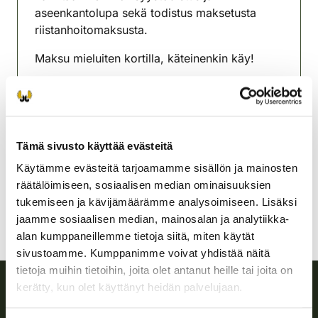
aseenkantolupa sekä todistus maksetusta
riistanhoitomaksusta.
Maksu mieluiten kortilla, käteinenkin käy!
Lisätietoja Mikko Leino 0504117838
Pyhtään riistanhoitoyhdistys
Kaakkois-Suomi
Tämä sivusto käyttää evästeitä
0400528579
Käytämme evästeitä tarjoamamme sisällön ja mainosten
pyhtaa@rhy.riista.fi
räätälöimiseen, sosiaalisen median ominaisuuksien
tukemiseen ja kävijämäärämme analysoimiseen. Lisäksi
jaamme sosiaalisen median, mainosalan ja analytiikka-
alan kumppaneillemme tietoja siitä, miten käytät
sivustoamme. Kumppanimme voivat yhdistää näitä
tietoja muihin tietoihin, joita olet antanut heille tai joita on
kerätty, kun olet käyttänyt heidän palvelujaan.
Suomen riistakeskus