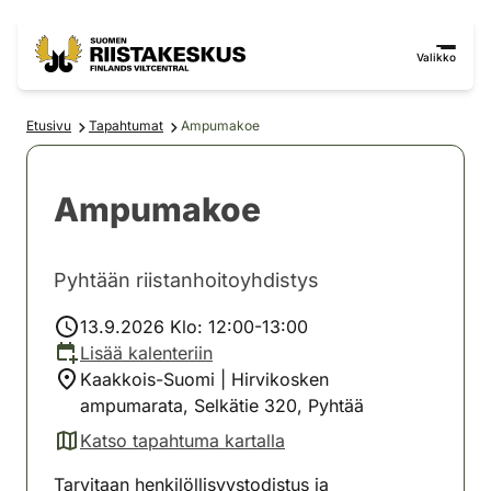
Siirry sisältöön
Siirry sivustokarttaan
Valikko
Etusivu
Tapahtumat
Ampumakoe
Ampumakoe
Pyhtään riistanhoitoyhdistys
13.9.2026 Klo: 12:00-13:00
Lisää kalenteriin
Kaakkois-Suomi | Hirvikosken
ampumarata, Selkätie 320, Pyhtää
Katso tapahtuma kartalla
(avautuu uuteen välilehteen)
Tarvitaan henkilöllisyystodistus ja