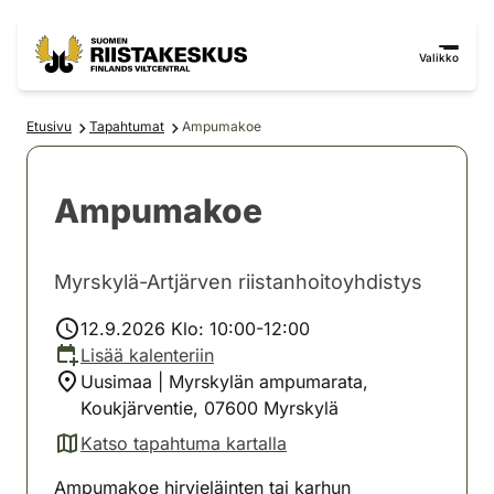
Siirry sisältöön
Siirry sivustokarttaan
Valikko
Etusivu
Tapahtumat
Ampumakoe
Ampumakoe
Myrskylä-Artjärven riistanhoitoyhdistys
12.9.2026 Klo: 10:00-12:00
Lisää kalenteriin
Uusimaa | Myrskylän ampumarata,
Koukjärventie, 07600 Myrskylä
Katso tapahtuma kartalla
(avautuu uuteen välilehteen)
Ampumakoe hirvieläinten tai karhun