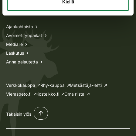
Kiellä
Tietoa meistä
Ajankohtaista
Avoimet työpaikat
Medialle
Laskutus
Anna palautetta
Verkkokauppa
Rhy-kauppa
Metsästäjä-lehti
Vieraspeto.fi
Kosteikko.fi
Oma riista
Takaisin ylös