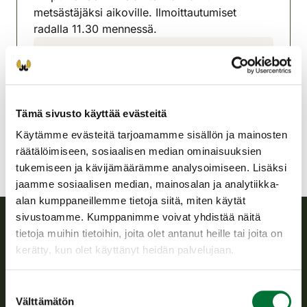
metsästäjäksi aikoville. Ilmoittautumiset
radalla 11.30 mennessä.
Myrskylä-Artjärven
riistanhoitoyhdistys
Uusimaa
myrskyla-artjarvi@rhy.riista.fi
Tämä sivusto käyttää evästeitä
Käytämme evästeitä tarjoamamme sisällön ja mainosten
räätälöimiseen, sosiaalisen median ominaisuuksien
tukemiseen ja kävijämäärämme analysoimiseen. Lisäksi
jaamme sosiaalisen median, mainosalan ja analytiikka-
alan kumppaneillemme tietoja siitä, miten käytät
sivustoamme. Kumppanimme voivat yhdistää näitä
tietoja muihin tietoihin, joita olet antanut heille tai joita on
Suomen riistakeskus
kerätty, kun olet käyttänyt heidän palvelujaan.
Suomen riistakeskus edistää kestävää riistataloutta, tukee
Suostumuksen
riistanhoitoyhdistysten toimintaa ja huolehtii riistapolitiikan
Välttämätön
valinta
toimeenpanosta sekä vastaa sille säädetyistä julkisista