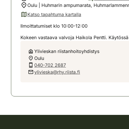
Oulu | Huhmarin ampumarata, Huhmarlammenme
Katso tapahtuma kartalla
(avautuu uuteen välilehteen)
Ilmoittatumiset klo 10:00-12:00
Kokeen vastaava valvoja Haikola Pentti. Käytössä
Ylivieskan riistanhoitoyhdistys
Oulu
040-702 2687
ylivieska@rhy.riista.fi