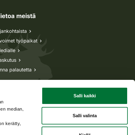
ietoa meistä
jankohtaista
voimet työpaikat
edialle
askutus
nna palautetta
Salli kaikki
an
sen median,
Salli valinta
on kerätty,