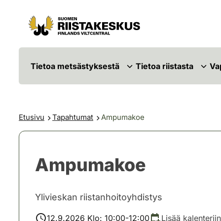
Siirry sisältöön
Siirry sivustokarttaan
Tietoa metsästyksestä
Tietoa riistasta
Va
Etusivu
Tapahtumat
Ampumakoe
Ampumakoe
Ylivieskan riistanhoitoyhdistys
12.9.2026 Klo: 10:00-12:00
Lisää kalenteriin