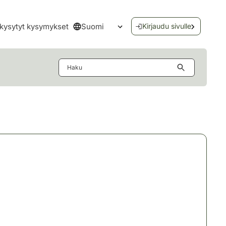
Suomi
kysytyt kysymykset
Kirjaudu sivulle
Avaa kielivalikko
Haku