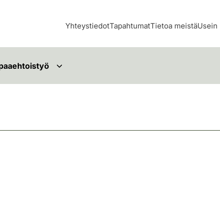
Yhteystiedot
Tapahtumat
Tietoa meistä
Usein 
paaehtoistyö