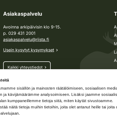
Asiakaspalvelu
T
Avoinna arkipäivisin klo 9-15.
A
p. 029 431 2001
A
asiakaspalvelu@riista.fi
M
Usein kysytyt kysymykset
L
A
Kaikki yhteystiedot
teitä
Metsästyskortti-asiat
mamme sisällön ja mainosten räätälöimiseen, sosiaalisen medi
Oma riista -asiat
n ja kävijämäärämme analysoimiseen. Lisäksi jaamme sosiaali
Lupa-asiat
alan kumppaneillemme tietoja siitä, miten käytät sivustoamme.
näitä tietoja muihin tietoihin, joita olet antanut heille tai joita 
palvelujaan.