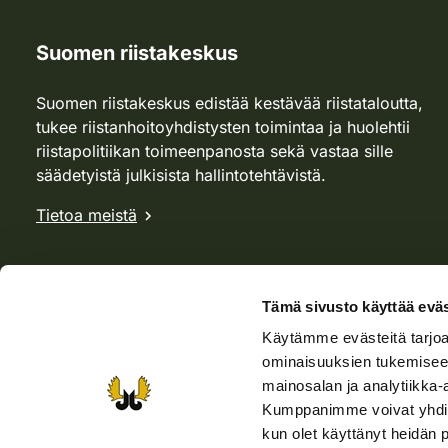
Suomen riistakeskus
Suomen riistakeskus edistää kestävää riistataloutta,
tukee riistanhoitoyhdistysten toimintaa ja huolehtii
riistapolitiikan toimeenpanosta sekä vastaa sille
säädetyistä julkisista hallintotehtävistä.
Tietoa meistä
Tämä sivusto käyttää eväs
Käytämme evästeitä tarjoa
ominaisuuksien tukemisee
mainosalan ja analytiikka-
Kumppanimme voivat yhdistää 
kun olet käyttänyt heidän 