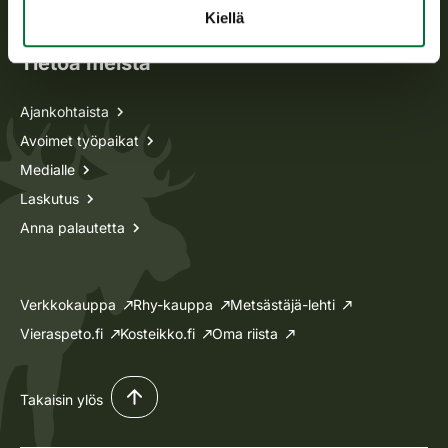
Lupa-asiat
Kiellä
Tietoa meistä
Ajankohtaista
Avoimet työpaikat
Medialle
Laskutus
Anna palautetta
Verkkokauppa
Rhy-kauppa
Metsästäjä-lehti
Vieraspeto.fi
Kosteikko.fi
Oma riista
Takaisin ylös