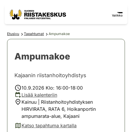
Siirry sisältöön
Siirry sivustokarttaan
Valikko
Etusivu
Tapahtumat
Ampumakoe
Ampumakoe
Kajaanin riistanhoitoyhdistys
10.9.2026 Klo: 16:00-18:00
Lisää kalenteriin
Kainuu | Riistanhoitoyhdistyksen
HIRVIRATA, RATA 6, Hoikanportin
ampumarata-alue, Kajaani
Katso tapahtuma kartalla
(avautuu uuteen välilehteen)