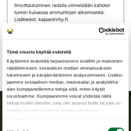
Ilmoittautuminen radalla viimeistään kahden
tunnin kuluessa ammuntojen alkamisesta.
Lisätiedot: kajaaninrhy.fi
Kajaanin riistanhoitoyhdistys
Kainuu
040 574 3719
Tämä sivusto käyttää evästeitä
kajaani@rhy.riista.fi
Käytämme evästeitä tarjoamamme sisällön ja mainosten
räätälöimiseen, sosiaalisen median ominaisuuksien
tukemiseen ja kävijämäärämme analysoimiseen. Lisäksi
jaamme sosiaalisen median, mainosalan ja analytiikka-
alan kumppaneillemme tietoja siitä, miten käytät
sivustoamme. Kumppanimme voivat yhdistää näitä
tietoja muihin tietoihin, joita olet antanut heille tai joita on
kerätty, kun olet käyttänyt heidän palvelujaan.
Suomen riistakeskus
Suomen riistakeskus edistää kestävää riistataloutta, tukee
Suostumuksen