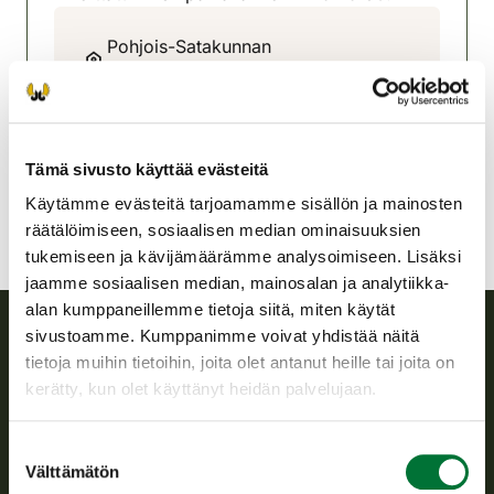
Pohjois-Satakunnan
riistanhoitoyhdistys
Satakunta
040-5500001
pohjois-satakunta@rhy.riista.fi
Tämä sivusto käyttää evästeitä
Käytämme evästeitä tarjoamamme sisällön ja mainosten
räätälöimiseen, sosiaalisen median ominaisuuksien
tukemiseen ja kävijämäärämme analysoimiseen. Lisäksi
jaamme sosiaalisen median, mainosalan ja analytiikka-
alan kumppaneillemme tietoja siitä, miten käytät
sivustoamme. Kumppanimme voivat yhdistää näitä
tietoja muihin tietoihin, joita olet antanut heille tai joita on
Suomen riistakeskus
kerätty, kun olet käyttänyt heidän palvelujaan.
Suomen riistakeskus edistää kestävää riistataloutta, tukee
riistanhoitoyhdistysten toimintaa ja huolehtii riistapolitiikan
Suostumuksen
toimeenpanosta sekä vastaa sille säädetyistä julkisista
Välttämätön
valinta
hallintotehtävistä.