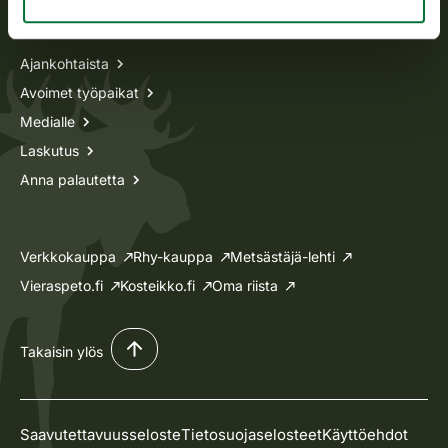
Tietoa meistä
Ajankohtaista
Avoimet työpaikat
Medialle
Laskutus
Anna palautetta
Verkkokauppa
Rhy-kauppa
Metsästäjä-lehti
Vieraspeto.fi
Kosteikko.fi
Oma riista
Takaisin ylös
Saavutettavuusseloste
Tietosuojaselosteet
Käyttöehdot