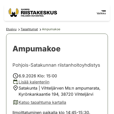
Siirry sisältöön
Siirry sivustokarttaan
Valikko
Etusivu
Tapahtumat
Ampumakoe
Ampumakoe
Pohjois-Satakunnan riistanhoitoyhdistys
6.9.2026 Klo: 15:00
Lisää kalenteriin
Satakunta | Vihteljärven Ms:n ampumarata,
Kyrönkankaantie 194, 38720 Vihteljärvi
Katso tapahtuma kartalla
(avautuu uuteen välilehteen)
Ilmoittatuminen paikalla klo 14:45-15:30.