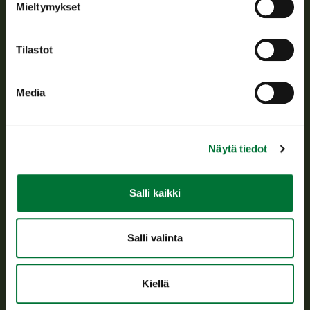
Mieltymykset
Asiakaspalvelu
Tilastot
Avoinna arkipäivisin klo 9-15.
p. 029 431 2001
asiakaspalvelu@riista.fi
Media
Usein kysytyt kysymykset
Näytä tiedot
Kaikki yhteystiedot
Salli kaikki
Metsästyskortti-asiat
Oma riista -asiat
Lupa-asiat
Salli valinta
Tietoa meistä
Kiellä
Ajankohtaista