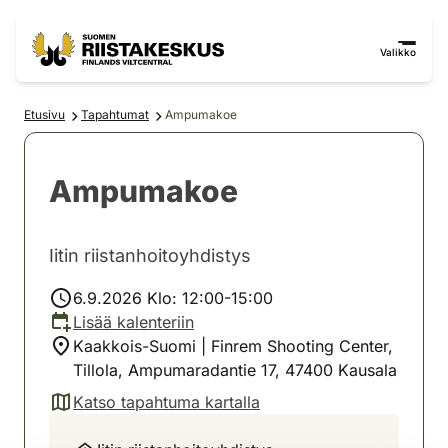
Siirry sisältöön
Siirry sivustokarttaan
Valikko
Etusivu
Tapahtumat
Ampumakoe
Ampumakoe
Iitin riistanhoitoyhdistys
6.9.2026 Klo: 12:00-15:00
Lisää kalenteriin
Kaakkois-Suomi | Finrem Shooting Center,
Tillola, Ampumaradantie 17, 47400 Kausala
Katso tapahtuma kartalla
(avautuu uuteen välilehteen)