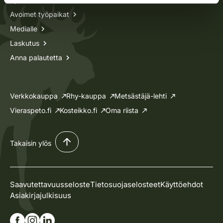
Avoimet työpaikat
Medialle
Laskutus
Anna palautetta
Verkkokauppa
Rhy-kauppa
Metsästäjä-lehti
Vieraspeto.fi
Kosteikko.fi
Oma riista
Takaisin ylös
Saavutettavuusseloste
Tietosuojaselosteet
Käyttöehdot
Asiakirjajulkisuus