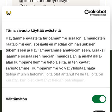
Iitin riistanhoitoyhdistys
Kaakkois-Suomi
040 580 5088
iitti@rhy.riista.fi
Tämä sivusto käyttää evästeitä
Käytämme evästeitä tarjoamamme sisällön ja mainosten
räätälöimiseen, sosiaalisen median ominaisuuksien
tukemiseen ja kävijämäärämme analysoimiseen. Lisäksi
jaamme sosiaalisen median, mainosalan ja analytiikka-
alan kumppaneillemme tietoja siitä, miten käytät
Suomen riistakeskus
sivustoamme. Kumppanimme voivat yhdistää näitä
tietoja muihin tietoihin, joita olet antanut heille tai joita on
Suomen riistakeskus edistää kestävää riistataloutta, tukee
kerätty, kun olet käyttänyt heidän palvelujaan.
riistanhoitoyhdistysten toimintaa ja huolehtii riistapolitiikan
toimeenpanosta sekä vastaa sille säädetyistä julkisista
Suostumuksen
hallintotehtävistä.
Välttämätön
valinta
Tietoa meistä