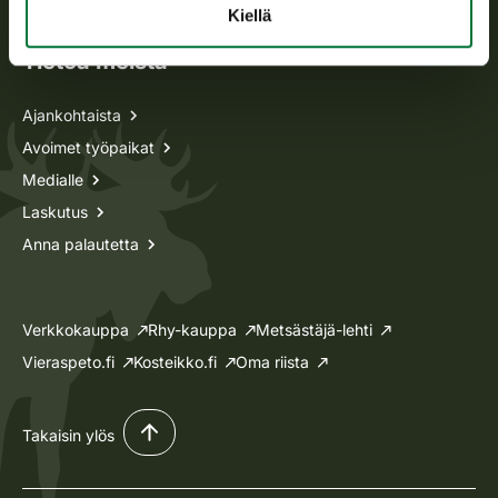
Kiellä
Tietoa meistä
Ajankohtaista
Avoimet työpaikat
Medialle
Laskutus
Anna palautetta
Verkkokauppa
Rhy-kauppa
Metsästäjä-lehti
Vieraspeto.fi
Kosteikko.fi
Oma riista
Takaisin ylös