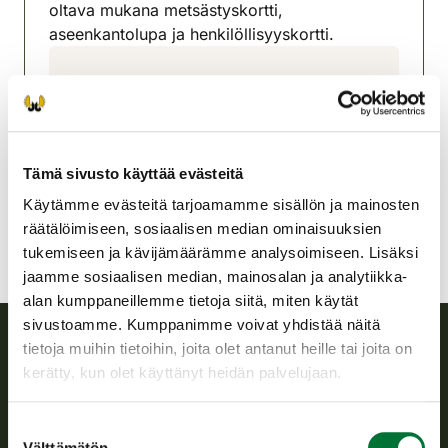
oltava mukana metsästyskortti,
aseenkantolupa ja henkilöllisyyskortti.
Jyväskylän seudun
riistanhoitoyhdistys
Keski-Suomi
040-5052274
Tämä sivusto käyttää evästeitä
jyvaskyla@rhy.riista.fi
Käytämme evästeitä tarjoamamme sisällön ja mainosten
räätälöimiseen, sosiaalisen median ominaisuuksien
tukemiseen ja kävijämäärämme analysoimiseen. Lisäksi
jaamme sosiaalisen median, mainosalan ja analytiikka-
alan kumppaneillemme tietoja siitä, miten käytät
sivustoamme. Kumppanimme voivat yhdistää näitä
tietoja muihin tietoihin, joita olet antanut heille tai joita on
Suomen riistakeskus
kerätty, kun olet käyttänyt heidän palvelujaan.
Suomen riistakeskus edistää kestävää riistataloutta, tukee
Suostumuksen
riistanhoitoyhdistysten toimintaa ja huolehtii riistapolitiikan
Välttämätön