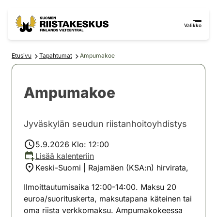
Siirry sisältöön
Siirry sivustokarttaan
Valikko
Etusivu
Tapahtumat
Ampumakoe
Ampumakoe
Jyväskylän seudun riistanhoitoyhdistys
5.9.2026 Klo: 12:00
Lisää kalenteriin
Keski-Suomi | Rajamäen (KSA:n) hirvirata,
Ilmoittautumisaika 12:00-14:00. Maksu 20
euroa/suorituskerta, maksutapana käteinen tai
oma riista verkkomaksu. Ampumakokeessa