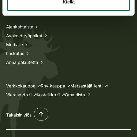
Kiellä
Tietoa meistä
Ajankohtaista
Avoimet työpaikat
Medialle
Laskutus
Anna palautetta
Verkkokauppa
Rhy-kauppa
Metsästäjä-lehti
Vieraspeto.fi
Kosteikko.fi
Oma riista
Takaisin ylös