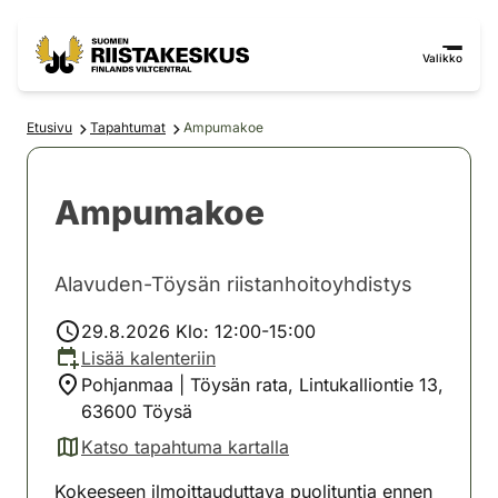
Siirry sisältöön
Siirry sivustokarttaan
Valikko
Etusivu
Tapahtumat
Ampumakoe
Ampumakoe
Alavuden-Töysän riistanhoitoyhdistys
29.8.2026 Klo: 12:00-15:00
Lisää kalenteriin
Pohjanmaa | Töysän rata, Lintukalliontie 13,
63600 Töysä
Katso tapahtuma kartalla
(avautuu uuteen välilehteen)
Kokeeseen ilmoittauduttava puolituntia ennen