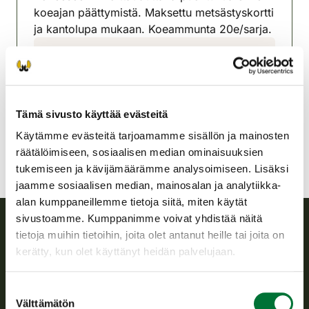
koeajan päättymistä. Maksettu metsästyskortti
ja kantolupa mukaan. Koeammunta 20e/sarja.
Alavuden-Töysän
riistanhoitoyhdistys
Pohjanmaa
alavus-toysa@rhy.riista.fi
Tämä sivusto käyttää evästeitä
Käytämme evästeitä tarjoamamme sisällön ja mainosten
räätälöimiseen, sosiaalisen median ominaisuuksien
tukemiseen ja kävijämäärämme analysoimiseen. Lisäksi
jaamme sosiaalisen median, mainosalan ja analytiikka-
alan kumppaneillemme tietoja siitä, miten käytät
sivustoamme. Kumppanimme voivat yhdistää näitä
tietoja muihin tietoihin, joita olet antanut heille tai joita on
Suomen riistakeskus
kerätty, kun olet käyttänyt heidän palvelujaan.
Suomen riistakeskus edistää kestävää riistataloutta, tukee
Suostumuksen
riistanhoitoyhdistysten toimintaa ja huolehtii riistapolitiikan
Välttämätön
valinta
toimeenpanosta sekä vastaa sille säädetyistä julkisista