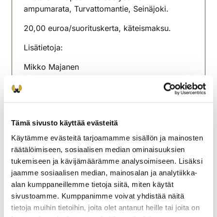
ampumarata, Turvattomantie, Seinäjoki.
20,00 euroa/suorituskerta, käteismaksu.
Lisätietoja:
Mikko Majanen
puh. 040 831 8671
email.
ylistaro@rhy.riista.fi
Tämä sivusto käyttää evästeitä
Ylistaron riistanhoitoyhdistys
Käytämme evästeitä tarjoamamme sisällön ja mainosten
Pohjanmaa
räätälöimiseen, sosiaalisen median ominaisuuksien
040 831 8671
tukemiseen ja kävijämäärämme analysoimiseen. Lisäksi
ylistaro@rhy.riista.fi
jaamme sosiaalisen median, mainosalan ja analytiikka-
alan kumppaneillemme tietoja siitä, miten käytät
sivustoamme. Kumppanimme voivat yhdistää näitä
tietoja muihin tietoihin, joita olet antanut heille tai joita on