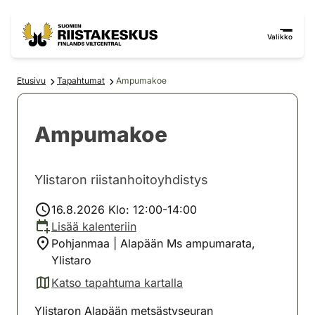
Siirry sisältöön
Siirry sivustokarttaan
Valikko
Etusivu
Tapahtumat
Ampumakoe
Ampumakoe
Ylistaron riistanhoitoyhdistys
16.8.2026 Klo: 12:00-14:00
Lisää kalenteriin
Pohjanmaa | Alapään Ms ampumarata,
Ylistaro
Katso tapahtuma kartalla
(avautuu uuteen välilehteen)
Ylistaron Alapään metsästyseuran