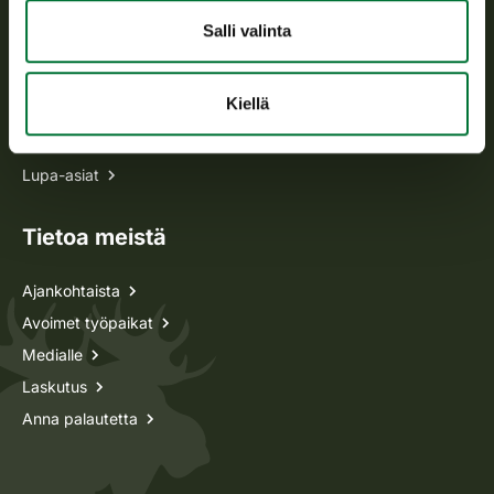
Salli valinta
Kaikki yhteystiedot
Kiellä
Metsästyskortti-asiat
Oma riista -asiat
Lupa-asiat
Tietoa meistä
Ajankohtaista
Avoimet työpaikat
Medialle
Laskutus
Anna palautetta