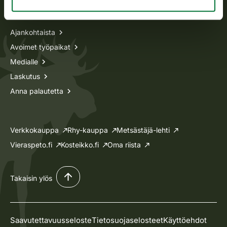
Tietoa meistä
Ajankohtaista
Avoimet työpaikat
Medialle
Laskutus
Anna palautetta
Verkkokauppa
Rhy-kauppa
Metsästäjä-lehti
Vieraspeto.fi
Kosteikko.fi
Oma riista
Takaisin ylös
Saavutettavuusseloste
Tietosuojaselosteet
Käyttöehdot