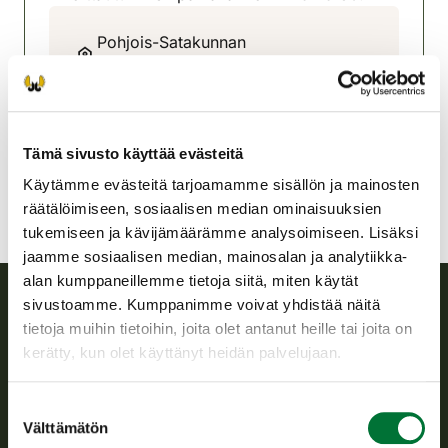
Pohjois-Satakunnan
riistanhoitoyhdistys
Satakunta
040-5500001
pohjois-satakunta@rhy.riista.fi
Tämä sivusto käyttää evästeitä
Käytämme evästeitä tarjoamamme sisällön ja mainosten
räätälöimiseen, sosiaalisen median ominaisuuksien
tukemiseen ja kävijämäärämme analysoimiseen. Lisäksi
jaamme sosiaalisen median, mainosalan ja analytiikka-
alan kumppaneillemme tietoja siitä, miten käytät
sivustoamme. Kumppanimme voivat yhdistää näitä
tietoja muihin tietoihin, joita olet antanut heille tai joita on
Suomen riistakeskus
kerätty, kun olet käyttänyt heidän palvelujaan.
Suomen riistakeskus edistää kestävää riistataloutta, tukee
riistanhoitoyhdistysten toimintaa ja huolehtii riistapolitiikan
Suostumuksen
toimeenpanosta sekä vastaa sille säädetyistä julkisista
Välttämätön
valinta
hallintotehtävistä.