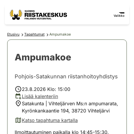
Siirry sisältöön
Siirry sivustokarttaan
Valikko
Etusivu
Tapahtumat
Ampumakoe
Ampumakoe
Pohjois-Satakunnan riistanhoitoyhdistys
23.8.2026 Klo: 15:00
Lisää kalenteriin
Satakunta | Vihteljärven Ms:n ampumarata,
Kyrönkankaantie 194, 38720 Vihteljärvi
Katso tapahtuma kartalla
(avautuu uuteen välilehteen)
Ilmoittautuminen paikalla klo 14:45-15:30.