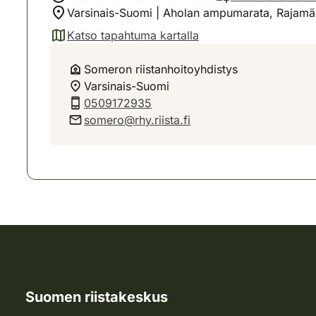
Varsinais-Suomi | Aholan ampumarata, Rajam
Katso tapahtuma kartalla
(avautuu uuteen välilehteen)
Someron riistanhoitoyhdistys
Varsinais-Suomi
0509172935
somero@rhy.riista.fi
Suomen riistakeskus