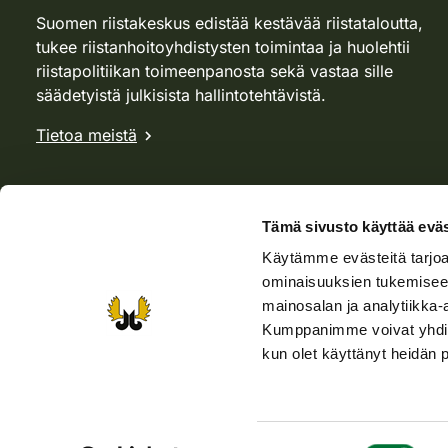
Suomen riistakeskus edistää kestävää riistataloutta,
tukee riistanhoitoyhdistysten toimintaa ja huolehtii
riistapolitiikan toimeenpanosta sekä vastaa sille
säädetyistä julkisista hallintotehtävistä.
Tietoa meistä
Tämä sivusto käyttää eväs
Käytämme evästeitä tarjoa
ominaisuuksien tukemisee
mainosalan ja analytiikka-
Kumppanimme voivat yhdistää 
kun olet käyttänyt heidän 
Verkkokauppa
Rhy-kauppa
Metsästäjä-lehti
Viera
Suostumuksen