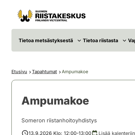
Siirry sisältöön
Siirry sivustokarttaan
Tietoa metsästyksestä
Tietoa riistasta
Va
Etusivu
Tapahtumat
Ampumakoe
Ampumakoe
Someron riistanhoitoyhdistys
13.9.2026 Klo: 12:00-13:00
Lisää kalenteriin