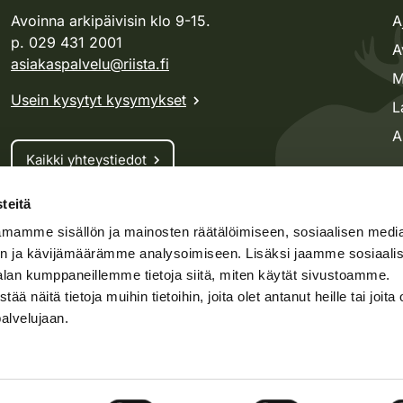
Avoinna arkipäivisin klo 9-15.
A
p. 029 431 2001
A
asiakaspalvelu@riista.fi
M
Usein kysytyt kysymykset
L
A
Kaikki yhteystiedot
teitä
Metsästyskortti-asiat
mamme sisällön ja mainosten räätälöimiseen, sosiaalisen medi
Oma riista -asiat
n ja kävijämäärämme analysoimiseen. Lisäksi jaamme sosiaali
Lupa-asiat
alan kumppaneillemme tietoja siitä, miten käytät sivustoamme.
näitä tietoja muihin tietoihin, joita olet antanut heille tai joita 
palvelujaan.
speto.fi
Kosteikko.fi
Oma riista