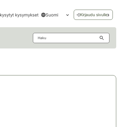
Suomi
kysytyt kysymykset
Kirjaudu sivulle
Avaa kielivalikko
Haku