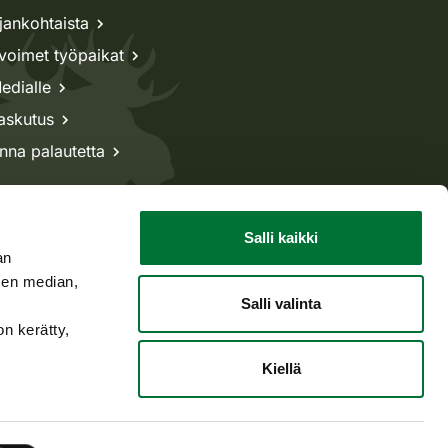
jankohtaista
voimet työpaikat
edialle
askutus
nna palautetta
Salli kaikki
an
sen median,
Salli valinta
on kerätty,
Kiellä
Takaisin ylös