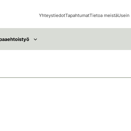
Yhteystiedot
Tapahtumat
Tietoa meistä
Usein 
paaehtoistyö