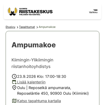
Siirry sisältöön
Siirry sivustokarttaan
Valikko
Etusivu
Tapahtumat
Ampumakoe
Ampumakoe
Kiimingin-Ylikiimingin
riistanhoitoyhdistys
23.9.2026 Klo: 17:00-18:30
Lisää kalenteriin
Oulu | Reposelkä ampumarata,
Reposeläntie 450, 90900 Oulu (Kiiminki)
Katso tapahtuma kartalla
(avautuu uuteen välilehteen)