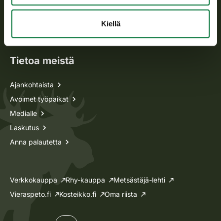
Metsästyskortti-asiat
Oma riista -asiat
Kiellä
Lupa-asiat
Tietoa meistä
Ajankohtaista
Avoimet työpaikat
Medialle
Laskutus
Anna palautetta
Verkkokauppa
Rhy-kauppa
Metsästäjä-lehti
Vieraspeto.fi
Kosteikko.fi
Oma riista