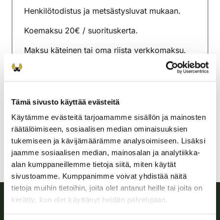
Henkilötodistus ja metsästysluvat mukaan.
Koemaksu 20€ / suorituskerta.
Maksu käteinen tai oma riista verkkomaksu.
Kiimingin-Ylikiimingin
riistanhoitoyhdistys
Oulu
Tämä sivusto käyttää evästeitä
0400-166780
Käytämme evästeitä tarjoamamme sisällön ja mainosten
kiiminki-ylikiiminki@rhy.riista.fi
räätälöimiseen, sosiaalisen median ominaisuuksien
tukemiseen ja kävijämäärämme analysoimiseen. Lisäksi
jaamme sosiaalisen median, mainosalan ja analytiikka-
alan kumppaneillemme tietoja siitä, miten käytät
sivustoamme. Kumppanimme voivat yhdistää näitä
tietoja muihin tietoihin, joita olet antanut heille tai joita on
kerätty, kun olet käyttänyt heidän palvelujaan.
Suomen riistakeskus