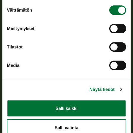
Suostumuksen
Välttämätön
valinta
Suomen riistakeskus edistää kestävää riistataloutta, tukee
riistanhoitoyhdistysten toimintaa ja huolehtii riistapolitiikan
toimeenpanosta sekä vastaa sille säädetyistä julkisista
Mieltymykset
hallintotehtävistä.
Tietoa meistä
Tilastot
Asiakaspalvelu
Media
Avoinna arkipäivisin klo 9-15.
p. 029 431 2001
asiakaspalvelu@riista.fi
Näytä tiedot
Usein kysytyt kysymykset
Salli kaikki
Kaikki yhteystiedot
Salli valinta