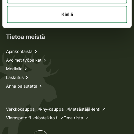
Metsästyskortti-asiat
Oma riista -asiat
Kiellä
Lupa-asiat
Tietoa meistä
Ajankohtaista
Avoimet työpaikat
Medialle
Laskutus
Anna palautetta
Verkkokauppa
Rhy-kauppa
Metsästäjä-lehti
Vieraspeto.fi
Kosteikko.fi
Oma riista