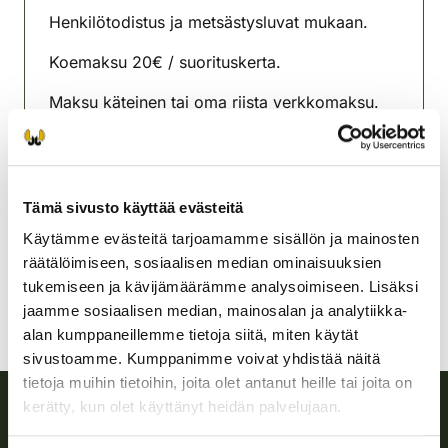
Henkilötodistus ja metsästysluvat mukaan.
Koemaksu 20€ / suorituskerta.
Maksu käteinen tai oma riista verkkomaksu.
Kiimingin-Ylikiimingin
riistanhoitoyhdistys
Oulu
Tämä sivusto käyttää evästeitä
0400-166780
Käytämme evästeitä tarjoamamme sisällön ja mainosten
kiiminki-ylikiiminki@rhy.riista.fi
räätälöimiseen, sosiaalisen median ominaisuuksien
tukemiseen ja kävijämäärämme analysoimiseen. Lisäksi
jaamme sosiaalisen median, mainosalan ja analytiikka-
alan kumppaneillemme tietoja siitä, miten käytät
sivustoamme. Kumppanimme voivat yhdistää näitä
tietoja muihin tietoihin, joita olet antanut heille tai joita on
kerätty, kun olet käyttänyt heidän palvelujaan.
Suomen riistakeskus