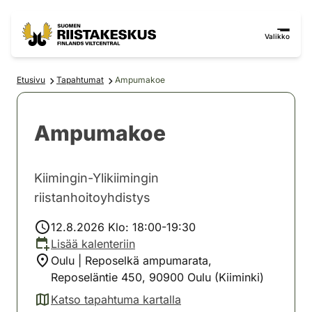
Siirry sisältöön
Siirry sivustokarttaan
Valikko
Etusivu
Tapahtumat
Ampumakoe
Ampumakoe
Kiimingin-Ylikiimingin
riistanhoitoyhdistys
12.8.2026 Klo: 18:00-19:30
Lisää kalenteriin
Oulu | Reposelkä ampumarata,
Reposeläntie 450, 90900 Oulu (Kiiminki)
Katso tapahtuma kartalla
(avautuu uuteen välilehteen)