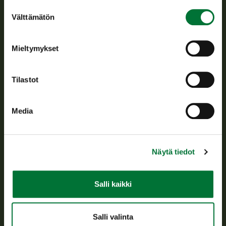
Suostumuksen
Välttämätön
valinta
Suomen riistakeskus edistää kestävää riistataloutta, tukee
riistanhoitoyhdistysten toimintaa ja huolehtii riistapolitiikan
toimeenpanosta sekä vastaa sille säädetyistä julkisista
Mieltymykset
hallintotehtävistä.
Tietoa meistä
Tilastot
Asiakaspalvelu
Media
Avoinna arkipäivisin klo 9-15.
p. 029 431 2001
asiakaspalvelu@riista.fi
Näytä tiedot
Usein kysytyt kysymykset
Salli kaikki
Kaikki yhteystiedot
Salli valinta