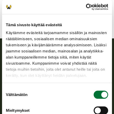
Etelä-Soisalon riistanhoitoyhdistys
Etelä-Savo
Tämä sivusto käyttää evästeitä
Käytämme evästeitä tarjoamamme sisällön ja mainosten
räätälöimiseen, sosiaalisen median ominaisuuksien
tukemiseen ja kävijämäärämme analysoimiseen. Lisäksi
jaamme sosiaalisen median, mainosalan ja analytiikka-
Suomen riistakeskus
alan kumppaneillemme tietoja siitä, miten käytät
sivustoamme. Kumppanimme voivat yhdistää näitä
Suomen riistakeskus edistää kestävää riistataloutta, tukee
tietoja muihin tietoihin, joita olet antanut heille tai joita on
riistanhoitoyhdistysten toimintaa ja huolehtii riistapolitiikan
kerätty, kun olet käyttänyt heidän palvelujaan.
toimeenpanosta sekä vastaa sille säädetyistä julkisista
hallintotehtävistä.
Suostumuksen
Tietoa meistä
Välttämätön
valinta
Asiakaspalvelu
Mieltymykset