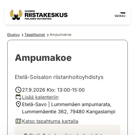
Siirry sisältöön
Siirry sivustokarttaan
Valikko
Etusivu
Tapahtumat
Ampumakoe
Ampumakoe
Etelä-Soisalon riistanhoitoyhdistys
27.9.2026 Klo: 13:00-15:00
Lisää kalenteriin
Etelä-Savo | Lummemäen ampumarata,
Lummemäentie 362, 79480 Kangaslampi
Katso tapahtuma kartalla
(avautuu uuteen välilehteen)