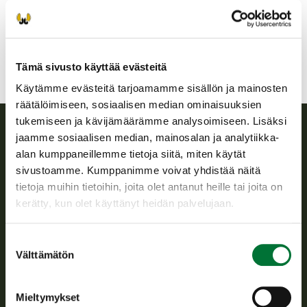
Etelä-Soisalon riistanhoitoyhdistys
Etelä-Savo
Tämä sivusto käyttää evästeitä
Käytämme evästeitä tarjoamamme sisällön ja mainosten
räätälöimiseen, sosiaalisen median ominaisuuksien
tukemiseen ja kävijämäärämme analysoimiseen. Lisäksi
jaamme sosiaalisen median, mainosalan ja analytiikka-
Suomen riistakeskus
alan kumppaneillemme tietoja siitä, miten käytät
sivustoamme. Kumppanimme voivat yhdistää näitä
Suomen riistakeskus edistää kestävää riistataloutta, tukee
tietoja muihin tietoihin, joita olet antanut heille tai joita on
riistanhoitoyhdistysten toimintaa ja huolehtii riistapolitiikan
kerätty, kun olet käyttänyt heidän palvelujaan.
toimeenpanosta sekä vastaa sille säädetyistä julkisista
hallintotehtävistä.
Suostumuksen
Tietoa meistä
Välttämätön
valinta
Asiakaspalvelu
Mieltymykset