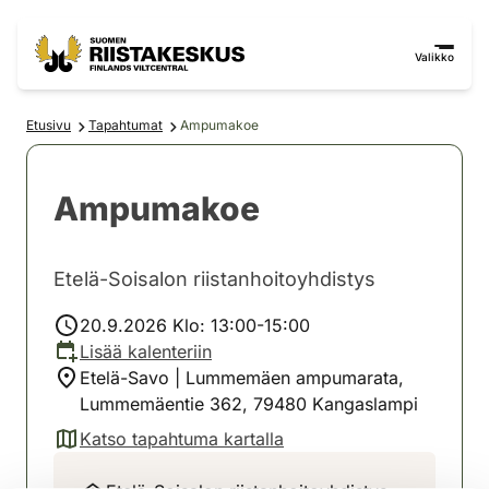
Siirry sisältöön
Siirry sivustokarttaan
Valikko
Etusivu
Tapahtumat
Ampumakoe
Ampumakoe
Etelä-Soisalon riistanhoitoyhdistys
20.9.2026 Klo: 13:00-15:00
Lisää kalenteriin
Etelä-Savo | Lummemäen ampumarata,
Lummemäentie 362, 79480 Kangaslampi
Katso tapahtuma kartalla
(avautuu uuteen välilehteen)