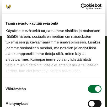
Etelä-Soisalon riistanhoitoyhdistys
Etelä-Savo
Tämä sivusto käyttää evästeitä
Käytämme evästeitä tarjoamamme sisällön ja mainosten
räätälöimiseen, sosiaalisen median ominaisuuksien
tukemiseen ja kävijämäärämme analysoimiseen. Lisäksi
jaamme sosiaalisen median, mainosalan ja analytiikka-
Suomen riistakeskus
alan kumppaneillemme tietoja siitä, miten käytät
sivustoamme. Kumppanimme voivat yhdistää näitä
Suomen riistakeskus edistää kestävää riistataloutta, tukee
tietoja muihin tietoihin, joita olet antanut heille tai joita on
riistanhoitoyhdistysten toimintaa ja huolehtii riistapolitiikan
kerätty, kun olet käyttänyt heidän palvelujaan.
toimeenpanosta sekä vastaa sille säädetyistä julkisista
hallintotehtävistä.
Suostumuksen
Tietoa meistä
Välttämätön
valinta
Asiakaspalvelu
Mieltymykset