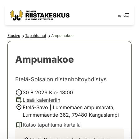
Siirry sisältöön
Siirry sivustokarttaan
Valikko
Etusivu
Tapahtumat
Ampumakoe
Ampumakoe
Etelä-Soisalon riistanhoitoyhdistys
30.8.2026 Klo: 13:00
Lisää kalenteriin
Etelä-Savo | Lummemäen ampumarata,
Lummemäentie 362, 79480 Kangaslampi
Katso tapahtuma kartalla
(avautuu uuteen välilehteen)