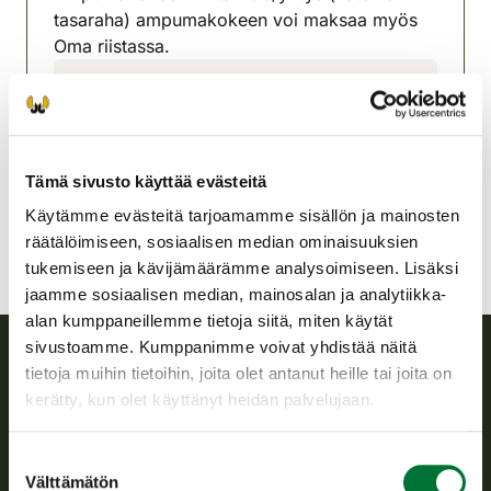
tasaraha) ampumakokeen voi maksaa myös
Oma riistassa.
Oulun riistanhoitoyhdistys
Oulu
0447001373
jari.e.kauppi@mail.suomi.net
Tämä sivusto käyttää evästeitä
Käytämme evästeitä tarjoamamme sisällön ja mainosten
räätälöimiseen, sosiaalisen median ominaisuuksien
tukemiseen ja kävijämäärämme analysoimiseen. Lisäksi
jaamme sosiaalisen median, mainosalan ja analytiikka-
alan kumppaneillemme tietoja siitä, miten käytät
sivustoamme. Kumppanimme voivat yhdistää näitä
tietoja muihin tietoihin, joita olet antanut heille tai joita on
Suomen riistakeskus
kerätty, kun olet käyttänyt heidän palvelujaan.
Suomen riistakeskus edistää kestävää riistataloutta, tukee
Suostumuksen
riistanhoitoyhdistysten toimintaa ja huolehtii riistapolitiikan
Välttämätön
valinta
toimeenpanosta sekä vastaa sille säädetyistä julkisista