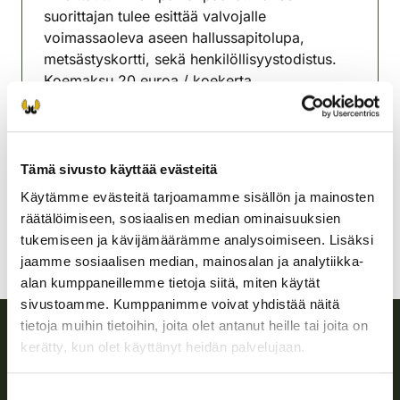
suorittajan tulee esittää valvojalle
voimassaoleva aseen hallussapitolupa,
metsästyskortti, sekä henkilöllisyystodistus.
Koemaksu 20 euroa / koekerta.
Askolan-Pukkilan
riistanhoitoyhdistys
Uusimaa
Tämä sivusto käyttää evästeitä
askola-pukkila@rhy.riista.fi
Käytämme evästeitä tarjoamamme sisällön ja mainosten
räätälöimiseen, sosiaalisen median ominaisuuksien
tukemiseen ja kävijämäärämme analysoimiseen. Lisäksi
jaamme sosiaalisen median, mainosalan ja analytiikka-
alan kumppaneillemme tietoja siitä, miten käytät
sivustoamme. Kumppanimme voivat yhdistää näitä
tietoja muihin tietoihin, joita olet antanut heille tai joita on
kerätty, kun olet käyttänyt heidän palvelujaan.
Suomen riistakeskus
Suostumuksen