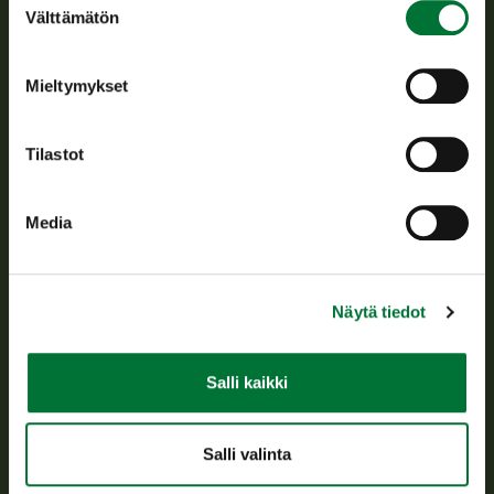
Suomen riistakeskus edistää kestävää riistataloutta, tukee
Välttämätön
valinta
riistanhoitoyhdistysten toimintaa ja huolehtii riistapolitiikan
toimeenpanosta sekä vastaa sille säädetyistä julkisista
hallintotehtävistä.
Mieltymykset
Tietoa meistä
Tilastot
Asiakaspalvelu
Media
Avoinna arkipäivisin klo 9-15.
p. 029 431 2001
asiakaspalvelu@riista.fi
Näytä tiedot
Usein kysytyt kysymykset
Salli kaikki
Kaikki yhteystiedot
Salli valinta
Metsästyskortti-asiat