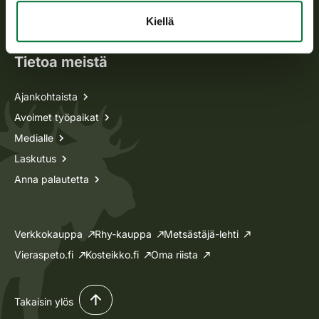
Oma riista -asiat
Kiellä
Lupa-asiat
Tietoa meistä
Ajankohtaista
Avoimet työpaikat
Medialle
Laskutus
Anna palautetta
Verkkokauppa
Rhy-kauppa
Metsästäjä-lehti
Vieraspeto.fi
Kosteikko.fi
Oma riista
Takaisin ylös