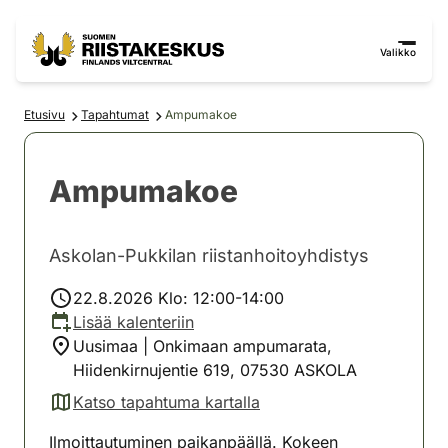
Siirry sisältöön
Siirry sivustokarttaan
Valikko
Etusivu
Tapahtumat
Ampumakoe
Ampumakoe
Askolan-Pukkilan riistanhoitoyhdistys
22.8.2026 Klo: 12:00-14:00
Lisää kalenteriin
Uusimaa | Onkimaan ampumarata,
Hiidenkirnujentie 619, 07530 ASKOLA
Katso tapahtuma kartalla
(avautuu uuteen välilehteen)
Ilmoittautuminen paikanpäällä. Kokeen