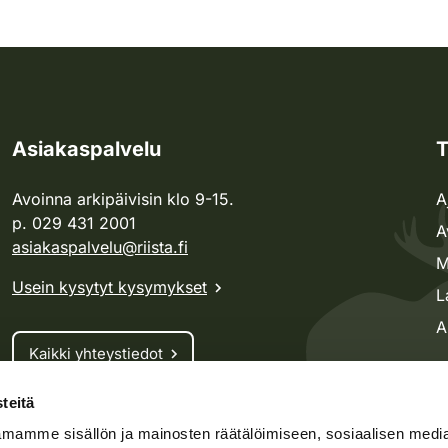
Asiakaspalvelu
T
Avoinna arkipäivisin klo 9-15.
A
p. 029 431 2001
A
asiakaspalvelu@riista.fi
M
Usein kysytyt kysymykset
L
A
Kaikki yhteystiedot
teitä
Metsästyskortti-asiat
mamme sisällön ja mainosten räätälöimiseen, sosiaalisen medi
Oma riista -asiat