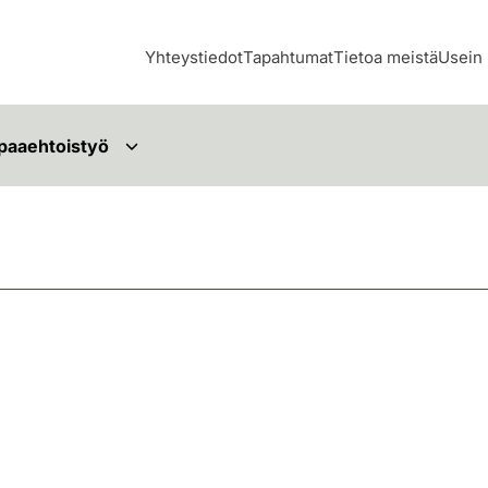
Yhteystiedot
Tapahtumat
Tietoa meistä
Usein 
paaehtoistyö