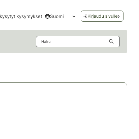
Suomi
kysytyt kysymykset
Kirjaudu sivulle
Avaa kielivalikko
Haku