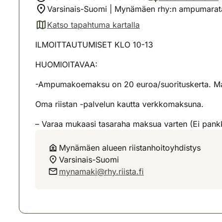
Varsinais-Suomi | Mynämäen rhy:n ampumara
Katso tapahtuma kartalla
(avautuu uuteen välilehteen)
ILMOITTAUTUMISET KLO 10-13
HUOMIOITAVAA:
-Ampumakoemaksu on 20 euroa/suorituskerta. Maks
Oma riistan -palvelun kautta verkkomaksuna.
– Varaa mukaasi tasaraha maksua varten (Ei pank
Mynämäen alueen riistanhoitoyhdistys
Varsinais-Suomi
mynamaki@rhy.riista.fi