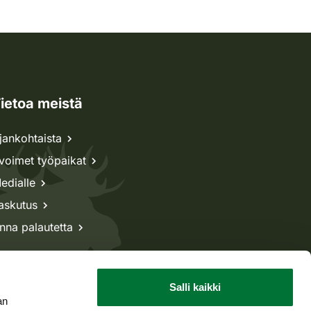
ietoa meistä
jankohtaista
voimet työpaikat
edialle
askutus
nna palautetta
Salli kaikki
an