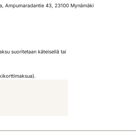
ta, Ampumaradantie 43, 23100 Mynämäki
u suoritetaan käteisellä tai
kikorttimaksua).