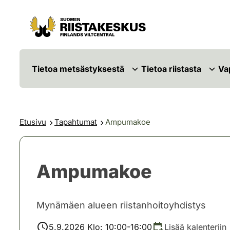
Siirry sisältöön
Siirry sivustokarttaan
Tietoa metsästyksestä
Tietoa riistasta
Va
Etusivu
Tapahtumat
Ampumakoe
Ampumakoe
Mynämäen alueen riistanhoitoyhdistys
5.9.2026 Klo: 10:00-16:00
Lisää kalenteriin