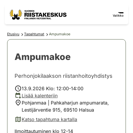
Siirry sisältöön
Siirry sivustokarttaan
Valikko
Etusivu
Tapahtumat
Ampumakoe
Ampumakoe
Perhonjokilaakson riistanhoitoyhdistys
13.9.2026 Klo: 12:00-14:00
Lisää kalenteriin
Pohjanmaa | Pahkaharjun ampumarata,
Lestijärventie 915, 69510 Halsua
Katso tapahtuma kartalla
(avautuu uuteen välilehteen)
Ilmoittautuminen klo 12-14