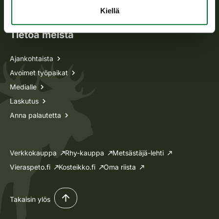
Lupa-asiat
Kiellä
Tietoa meistä
Ajankohtaista
Avoimet työpaikat
Medialle
Laskutus
Anna palautetta
Verkkokauppa
Rhy-kauppa
Metsästäjä-lehti
Vieraspeto.fi
Kosteikko.fi
Oma riista
Takaisin ylös