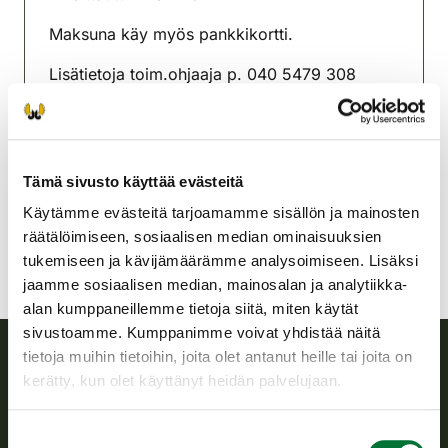
Maksuna käy myös pankkikortti.
Lisätietoja toim.ohjaaja p. 040 5479 308
Perhonjokilaakson
riistanhoitoyhdistys
Pohjanmaa
Tämä sivusto käyttää evästeitä
perhonjokilaakso@rhy.riista.fi
Käytämme evästeitä tarjoamamme sisällön ja mainosten
räätälöimiseen, sosiaalisen median ominaisuuksien
tukemiseen ja kävijämäärämme analysoimiseen. Lisäksi
jaamme sosiaalisen median, mainosalan ja analytiikka-
alan kumppaneillemme tietoja siitä, miten käytät
sivustoamme. Kumppanimme voivat yhdistää näitä
tietoja muihin tietoihin, joita olet antanut heille tai joita on
kerätty, kun olet käyttänyt heidän palvelujaan.
Suomen riistakeskus
Suostumuksen
Suomen riistakeskus edistää kestävää riistataloutta, tukee