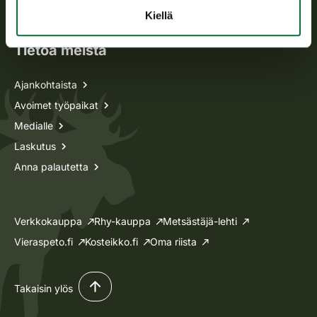
Lupa-asiat
Kiellä
Tietoa meistä
Ajankohtaista
Avoimet työpaikat
Medialle
Laskutus
Anna palautetta
Verkkokauppa
Rhy-kauppa
Metsästäjä-lehti
Vieraspeto.fi
Kosteikko.fi
Oma riista
Takaisin ylös