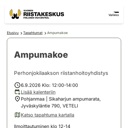
Siirry sisältöön
Siirry sivustokarttaan
Valikko
Etusivu
Tapahtumat
Ampumakoe
Ampumakoe
Perhonjokilaakson riistanhoitoyhdistys
6.9.2026 Klo: 12:00-14:00
Lisää kalenteriin
Pohjanmaa | Sikaharjun ampumarata,
Jyväskyläntie 790, VETELI
Katso tapahtuma kartalla
(avautuu uuteen välilehteen)
Ilmoittautuminen klo 12-14