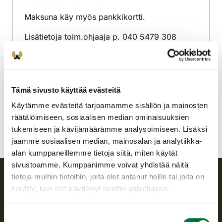
Maksuna käy myös pankkikortti.
Lisätietoja toim.ohjaaja p. 040 5479 308
Perhonjokilaakson
riistanhoitoyhdistys
Pohjanmaa
Tämä sivusto käyttää evästeitä
perhonjokilaakso@rhy.riista.fi
Käytämme evästeitä tarjoamamme sisällön ja mainosten
räätälöimiseen, sosiaalisen median ominaisuuksien
tukemiseen ja kävijämäärämme analysoimiseen. Lisäksi
jaamme sosiaalisen median, mainosalan ja analytiikka-
alan kumppaneillemme tietoja siitä, miten käytät
sivustoamme. Kumppanimme voivat yhdistää näitä
tietoja muihin tietoihin, joita olet antanut heille tai joita on
kerätty, kun olet käyttänyt heidän palvelujaan.
Suomen riistakeskus
Suostumuksen
Suomen riistakeskus edistää kestävää riistataloutta, tukee