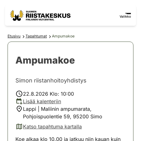
Siirry sisältöön
Siirry sivustokarttaan
Valikko
Etusivu
Tapahtumat
Ampumakoe
Ampumakoe
Simon riistanhoitoyhdistys
22.8.2026 Klo: 10:00
Lisää kalenteriin
Lappi | Maliinin ampumarata,
Pohjoispuolentie 59, 95200 Simo
Katso tapahtuma kartalla
(avautuu uuteen välilehteen)
Koe alkaa klo 10.00 ja jatkuu niin kauan kuin