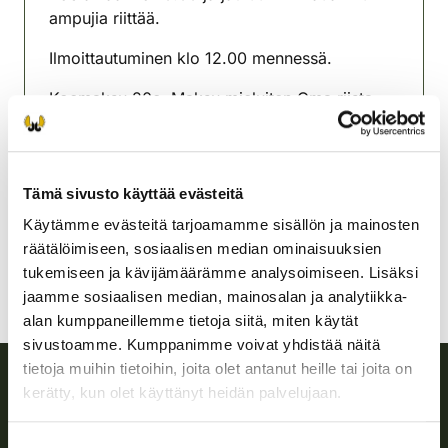
ampujia riittää.
Ilmoittautuminen klo 12.00 mennessä.
Koemaksu 20e. Maksu mieluiten Oma riista
sovelluksella mutta myös käteinen.
Simon riistanhoitoyhdistys
Lappi
Tämä sivusto käyttää evästeitä
simo@rhy.riista.fi
Käytämme evästeitä tarjoamamme sisällön ja mainosten
räätälöimiseen, sosiaalisen median ominaisuuksien
tukemiseen ja kävijämäärämme analysoimiseen. Lisäksi
jaamme sosiaalisen median, mainosalan ja analytiikka-
alan kumppaneillemme tietoja siitä, miten käytät
sivustoamme. Kumppanimme voivat yhdistää näitä
tietoja muihin tietoihin, joita olet antanut heille tai joita on
kerätty, kun olet käyttänyt heidän palvelujaan.
Suomen riistakeskus
Suostumuksen