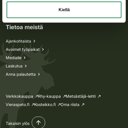
Oma riista -asiat
Kiellä
Lupa-asiat
Tietoa meistä
Ajankohtaista
Avoimet työpaikat
Medialle
Laskutus
Anna palautetta
Verkkokauppa
Rhy-kauppa
Metsästäjä-lehti
Vieraspeto.fi
Kosteikko.fi
Oma riista
Takaisin ylös