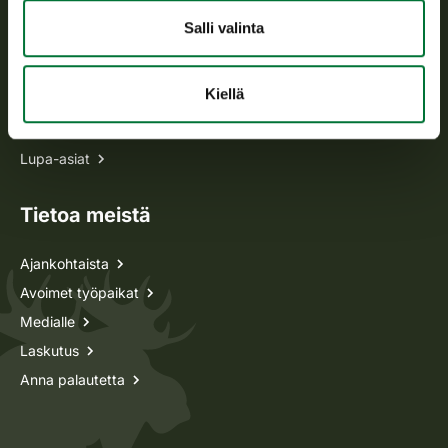
Salli valinta
Kaikki yhteystiedot
Kiellä
Metsästyskortti-asiat
Oma riista -asiat
Lupa-asiat
Tietoa meistä
Ajankohtaista
Avoimet työpaikat
Medialle
Laskutus
Anna palautetta