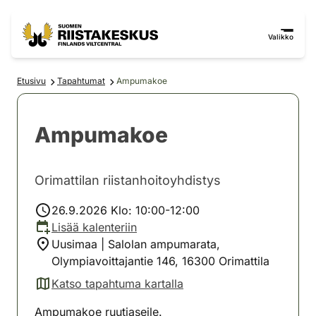
Siirry sisältöön
Siirry sivustokarttaan
Valikko
Etusivu
Tapahtumat
Ampumakoe
Ampumakoe
Orimattilan riistanhoitoyhdistys
26.9.2026 Klo: 10:00-12:00
Lisää kalenteriin
Uusimaa | Salolan ampumarata,
Olympiavoittajantie 146, 16300 Orimattila
Katso tapahtuma kartalla
(avautuu uuteen välilehteen)
Ampumakoe ruutiaseile.