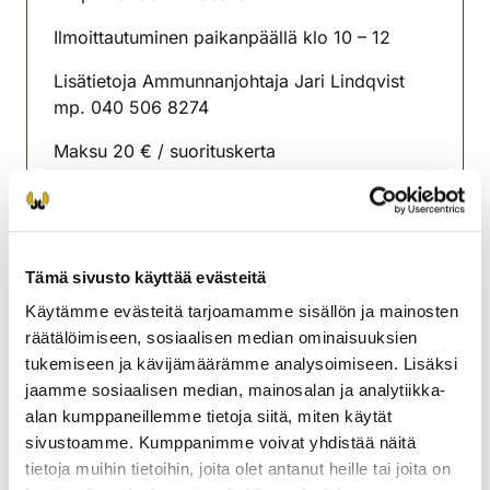
Ilmoittautuminen paikanpäällä klo 10 – 12
Lisätietoja Ammunnanjohtaja Jari Lindqvist
mp. 040 506 8274
Maksu 20 € / suorituskerta
Toisella radallakohdistusmahdollisuus 10 € /
10 laukausta.
Meillä voi maksaa pankkikortilla.
Tämä sivusto käyttää evästeitä
Käytämme evästeitä tarjoamamme sisällön ja mainosten
Orimattilan riistanhoitoyhdistys
räätälöimiseen, sosiaalisen median ominaisuuksien
Uusimaa
tukemiseen ja kävijämäärämme analysoimiseen. Lisäksi
0445664720
jaamme sosiaalisen median, mainosalan ja analytiikka-
alan kumppaneillemme tietoja siitä, miten käytät
sivustoamme. Kumppanimme voivat yhdistää näitä
tietoja muihin tietoihin, joita olet antanut heille tai joita on