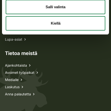
Salli valinta
Kaikki yhteystiedot
Kiellä
Metsästyskortti-asiat
Oma riista -asiat
Lupa-asiat
Tietoa meistä
Ajankohtaista
Avoimet työpaikat
Medialle
Laskutus
Anna palautetta