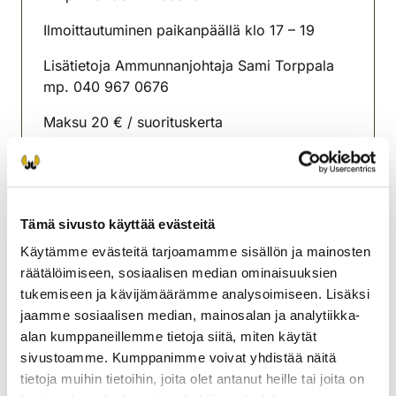
Ilmoittautuminen paikanpäällä klo 17 – 19
Lisätietoja Ammunnanjohtaja Sami Torppala
mp. 040 967 0676
Maksu 20 € / suorituskerta
Toisella radallakohdistusmahdollisuus 10 € /
10 laukausta.
Meillä voi maksaa pankkikortilla.
Tämä sivusto käyttää evästeitä
Käytämme evästeitä tarjoamamme sisällön ja mainosten
Orimattilan riistanhoitoyhdistys
räätälöimiseen, sosiaalisen median ominaisuuksien
Uusimaa
tukemiseen ja kävijämäärämme analysoimiseen. Lisäksi
0445664720
jaamme sosiaalisen median, mainosalan ja analytiikka-
alan kumppaneillemme tietoja siitä, miten käytät
sivustoamme. Kumppanimme voivat yhdistää näitä
tietoja muihin tietoihin, joita olet antanut heille tai joita on