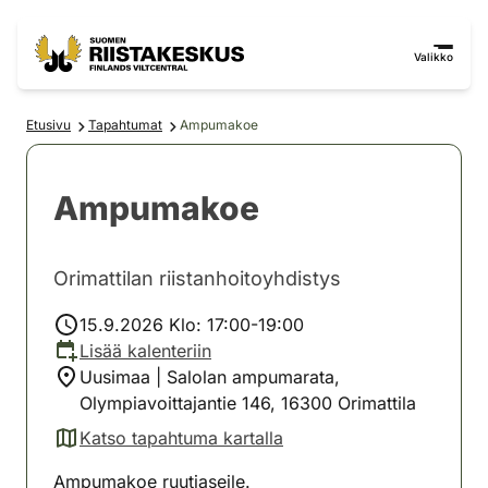
Siirry sisältöön
Siirry sivustokarttaan
Valikko
Etusivu
Tapahtumat
Ampumakoe
Ampumakoe
Orimattilan riistanhoitoyhdistys
15.9.2026 Klo: 17:00-19:00
Lisää kalenteriin
Uusimaa | Salolan ampumarata,
Olympiavoittajantie 146, 16300 Orimattila
Katso tapahtuma kartalla
(avautuu uuteen välilehteen)
Ampumakoe ruutiaseile.