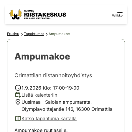
Siirry sisältöön
Siirry sivustokarttaan
Valikko
Etusivu
Tapahtumat
Ampumakoe
Ampumakoe
Orimattilan riistanhoitoyhdistys
1.9.2026 Klo: 17:00-19:00
Lisää kalenteriin
Uusimaa | Salolan ampumarata,
Olympiavoittajantie 146, 16300 Orimattila
Katso tapahtuma kartalla
(avautuu uuteen välilehteen)
Ampumakoe ruutiaseile.