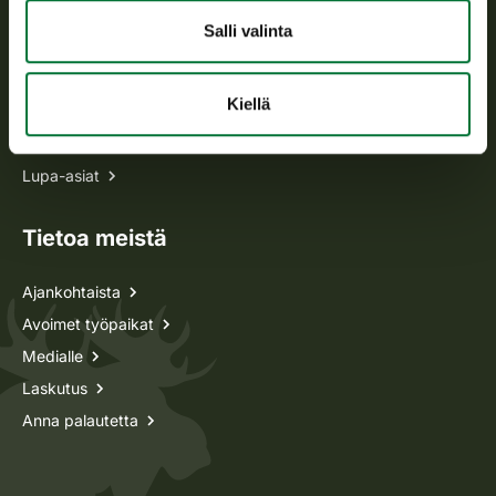
Salli valinta
Kaikki yhteystiedot
Kiellä
Metsästyskortti-asiat
Oma riista -asiat
Lupa-asiat
Tietoa meistä
Ajankohtaista
Avoimet työpaikat
Medialle
Laskutus
Anna palautetta