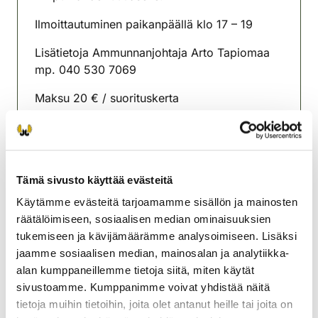
Ilmoittautuminen paikanpäällä klo 17 – 19
Lisätietoja Ammunnanjohtaja Arto Tapiomaa
mp. 040 530 7069
Maksu 20 € / suorituskerta
Toisella radallakohdistusmahdollisuus 10 € /
10 laukausta.
Meillä voi maksaa pankkikortilla.
Tämä sivusto käyttää evästeitä
Käytämme evästeitä tarjoamamme sisällön ja mainosten
Orimattilan riistanhoitoyhdistys
räätälöimiseen, sosiaalisen median ominaisuuksien
Uusimaa
tukemiseen ja kävijämäärämme analysoimiseen. Lisäksi
0445664720
jaamme sosiaalisen median, mainosalan ja analytiikka-
alan kumppaneillemme tietoja siitä, miten käytät
sivustoamme. Kumppanimme voivat yhdistää näitä
tietoja muihin tietoihin, joita olet antanut heille tai joita on