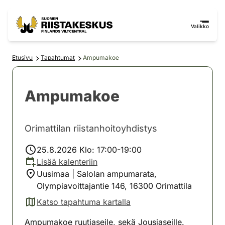
Siirry sisältöön
Siirry sivustokarttaan
Valikko
Etusivu
Tapahtumat
Ampumakoe
Ampumakoe
Orimattilan riistanhoitoyhdistys
25.8.2026 Klo: 17:00-19:00
Lisää kalenteriin
Uusimaa | Salolan ampumarata,
Olympiavoittajantie 146, 16300 Orimattila
Katso tapahtuma kartalla
(avautuu uuteen välilehteen)
Ampumakoe ruutiaseile, sekä Jousiaseille.