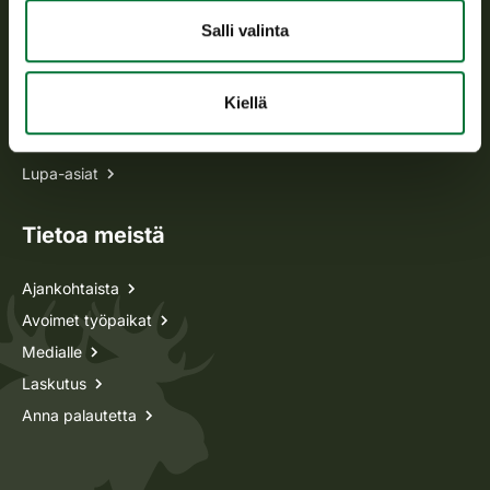
Salli valinta
Kaikki yhteystiedot
Kiellä
Metsästyskortti-asiat
Oma riista -asiat
Lupa-asiat
Tietoa meistä
Ajankohtaista
Avoimet työpaikat
Medialle
Laskutus
Anna palautetta