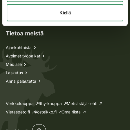
Metsästyskortti-asiat
Oma riista -asiat
Kiellä
Lupa-asiat
Tietoa meistä
Ajankohtaista
Avoimet työpaikat
Medialle
Laskutus
Anna palautetta
Verkkokauppa
Rhy-kauppa
Metsästäjä-lehti
Vieraspeto.fi
Kosteikko.fi
Oma riista