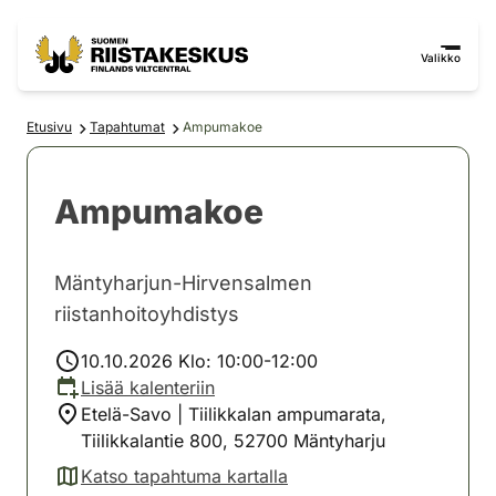
Siirry sisältöön
Siirry sivustokarttaan
Valikko
Etusivu
Tapahtumat
Ampumakoe
Ampumakoe
Mäntyharjun-Hirvensalmen
riistanhoitoyhdistys
10.10.2026 Klo: 10:00-12:00
Lisää kalenteriin
Etelä-Savo | Tiilikkalan ampumarata,
Tiilikkalantie 800, 52700 Mäntyharju
Katso tapahtuma kartalla
(avautuu uuteen välilehteen)