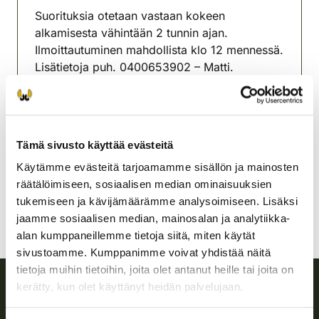
Suorituksia otetaan vastaan kokeen
alkamisesta vähintään 2 tunnin ajan.
Ilmoittautuminen mahdollista klo 12 mennessä.
Lisätietoja puh. 0400653902 – Matti.
Mäntyharjun-Hirvensalmen
riistanhoitoyhdistys
Etelä-Savo
Tämä sivusto käyttää evästeitä
0400 653 902
Käytämme evästeitä tarjoamamme sisällön ja mainosten
mantyharju-hirvensalmi@rhy.riista.fi
räätälöimiseen, sosiaalisen median ominaisuuksien
tukemiseen ja kävijämäärämme analysoimiseen. Lisäksi
jaamme sosiaalisen median, mainosalan ja analytiikka-
alan kumppaneillemme tietoja siitä, miten käytät
sivustoamme. Kumppanimme voivat yhdistää näitä
tietoja muihin tietoihin, joita olet antanut heille tai joita on
kerätty, kun olet käyttänyt heidän palvelujaan.
Suomen riistakeskus