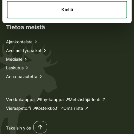
Oma riista -asiat
Kiellä
Lupa-asiat
Tietoa meistä
Ajankohtaista
Avoimet työpaikat
Medialle
Laskutus
Anna palautetta
Verkkokauppa
Rhy-kauppa
Metsästäjä-lehti
Vieraspeto.fi
Kosteikko.fi
Oma riista
Takaisin ylös