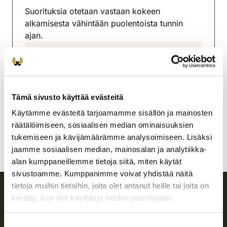
Suorituksia otetaan vastaan kokeen
alkamisesta vähintään puolentoista tunnin
ajan.
Mäntyharjun-Hirvensalmen
riistanhoitoyhdistys
Etelä-Savo
0400 653 902
Tämä sivusto käyttää evästeitä
mantyharju-hirvensalmi@rhy.riista.fi
Käytämme evästeitä tarjoamamme sisällön ja mainosten
räätälöimiseen, sosiaalisen median ominaisuuksien
tukemiseen ja kävijämäärämme analysoimiseen. Lisäksi
jaamme sosiaalisen median, mainosalan ja analytiikka-
alan kumppaneillemme tietoja siitä, miten käytät
sivustoamme. Kumppanimme voivat yhdistää näitä
tietoja muihin tietoihin, joita olet antanut heille tai joita on
kerätty, kun olet käyttänyt heidän palvelujaan.
Suomen riistakeskus
Suostumuksen