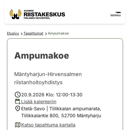
Siirry sisältöön
Siirry sivustokarttaan
Valikko
Etusivu
Tapahtumat
Ampumakoe
Ampumakoe
Mäntyharjun-Hirvensalmen
riistanhoitoyhdistys
20.9.2026 Klo: 12:00-13:30
Lisää kalenteriin
Etelä-Savo | Tiilikkalan ampumarata,
Tiilikkalantie 800, 52700 Mäntyharju
Katso tapahtuma kartalla
(avautuu uuteen välilehteen)