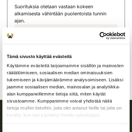
Suorituksia otetaan vastaan kokeen
alkamisesta vähintään puolentoista tunnin
ajan.
Mäntyharjun-Hirvensalmen
riistanhoitoyhdistys
Etelä-Savo
0400 653 902
Tämä sivusto käyttää evästeitä
mantyharju-hirvensalmi@rhy.riista.fi
Käytämme evästeitä tarjoamamme sisällön ja mainosten
räätälöimiseen, sosiaalisen median ominaisuuksien
tukemiseen ja kävijämäärämme analysoimiseen. Lisäksi
jaamme sosiaalisen median, mainosalan ja analytiikka-
alan kumppaneillemme tietoja siitä, miten käytät
sivustoamme. Kumppanimme voivat yhdistää näitä
tietoja muihin tietoihin, joita olet antanut heille tai joita on
kerätty, kun olet käyttänyt heidän palvelujaan.
Suomen riistakeskus
Suostumuksen