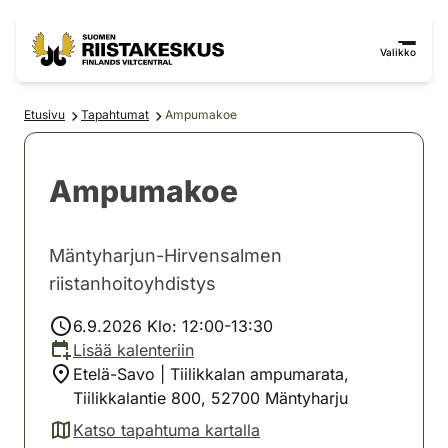
Siirry sisältöön
Siirry sivustokarttaan
Valikko
Etusivu
Tapahtumat
Ampumakoe
Ampumakoe
Mäntyharjun-Hirvensalmen
riistanhoitoyhdistys
6.9.2026 Klo: 12:00-13:30
Lisää kalenteriin
Etelä-Savo | Tiilikkalan ampumarata,
Tiilikkalantie 800, 52700 Mäntyharju
Katso tapahtuma kartalla
(avautuu uuteen välilehteen)