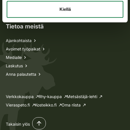
Oma riista -asiat
Kiellä
Lupa-asiat
Tietoa meistä
Ajankohtaista
Avoimet työpaikat
Medialle
Laskutus
Anna palautetta
Verkkokauppa
Rhy-kauppa
Metsästäjä-lehti
Vieraspeto.fi
Kosteikko.fi
Oma riista
Takaisin ylös