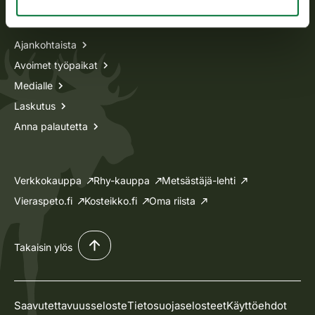
Tietoa meistä
Ajankohtaista
Avoimet työpaikat
Medialle
Laskutus
Anna palautetta
Verkkokauppa
Rhy-kauppa
Metsästäjä-lehti
Vieraspeto.fi
Kosteikko.fi
Oma riista
Takaisin ylös
Saavutettavuusseloste
Tietosuojaselosteet
Käyttöehdot