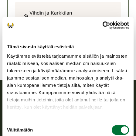
Vihdin ja Karkkilan
riistanhoitoyhdistys
Uusimaa
040-584 3831
jussi.sohlman@saunalahti.fi
Tämä sivusto käyttää evästeitä
Käytämme evästeitä tarjoamamme sisällön ja mainosten
räätälöimiseen, sosiaalisen median ominaisuuksien
tukemiseen ja kävijämäärämme analysoimiseen. Lisäksi
jaamme sosiaalisen median, mainosalan ja analytiikka-
alan kumppaneillemme tietoja siitä, miten käytät
sivustoamme. Kumppanimme voivat yhdistää näitä
tietoja muihin tietoihin, joita olet antanut heille tai joita on
Suomen riistakeskus
kerätty, kun olet käyttänyt heidän palvelujaan.
Suomen riistakeskus edistää kestävää riistataloutta, tukee
riistanhoitoyhdistysten toimintaa ja huolehtii riistapolitiikan
Suostumuksen
toimeenpanosta sekä vastaa sille säädetyistä julkisista
Välttämätön
valinta
hallintotehtävistä.