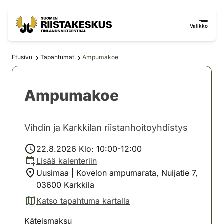
Siirry sisältöön
Siirry sivustokarttaan
Valikko
Etusivu
Tapahtumat
Ampumakoe
Ampumakoe
Vihdin ja Karkkilan riistanhoitoyhdistys
22.8.2026 Klo: 10:00-12:00
Lisää kalenteriin
Uusimaa | Kovelon ampumarata, Nuijatie 7,
03600 Karkkila
Katso tapahtuma kartalla
(avautuu uuteen välilehteen)
Käteismaksu