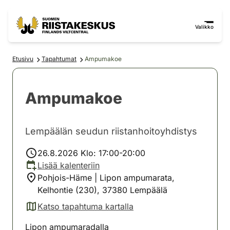
Siirry sisältöön
Siirry sivustokarttaan
Valikko
Etusivu
Tapahtumat
Ampumakoe
Ampumakoe
Lempäälän seudun riistanhoitoyhdistys
26.8.2026 Klo: 17:00-20:00
Lisää kalenteriin
Pohjois-Häme | Lipon ampumarata,
Kelhontie (230), 37380 Lempäälä
Katso tapahtuma kartalla
(avautuu uuteen välilehteen)
Lipon ampumaradalla