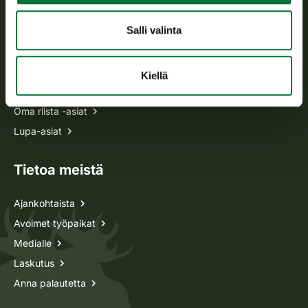
Usein kysytyt kysymykset
Salli valinta
Kaikki yhteystiedot
Kiellä
Metsästyskortti-asiat
Oma riista -asiat
Lupa-asiat
Tietoa meistä
Ajankohtaista
Avoimet työpaikat
Medialle
Laskutus
Anna palautetta