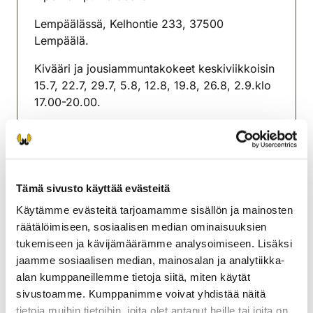
Lempäälässä, Kelhontie 233, 37500
Lempäälä.
Kivääri ja jousiammuntakokeet keskiviikkoisin
15.7, 22.7, 29.7, 5.8, 12.8, 19.8, 26.8, 2.9.klo
17.00-20.00.
Ilmoittautuminen klo 17.00-18.00.
Maksu 20€/suorituskerta
Tämä sivusto käyttää evästeitä
Lempäälän seudun
riistanhoitoyhdistys
Käytämme evästeitä tarjoamamme sisällön ja mainosten
Pohjois-Häme
räätälöimiseen, sosiaalisen median ominaisuuksien
0440624642
tukemiseen ja kävijämäärämme analysoimiseen. Lisäksi
lempaala@rhy.riista.fi
jaamme sosiaalisen median, mainosalan ja analytiikka-
alan kumppaneillemme tietoja siitä, miten käytät
sivustoamme. Kumppanimme voivat yhdistää näitä
tietoja muihin tietoihin, joita olet antanut heille tai joita on