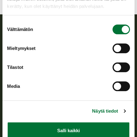
kerätty, kun olet käyttänyt heidän palvelujaan.
Suostumuksen
Välttämätön
valinta
Suomen riistakeskus
Mieltymykset
Suomen riistakeskus edistää kestävää riistataloutta, tukee
riistanhoitoyhdistysten toimintaa ja huolehtii riistapolitiikan
toimeenpanosta sekä vastaa sille säädetyistä julkisista
Tilastot
hallintotehtävistä.
Tietoa meistä
Media
Asiakaspalvelu
Näytä tiedot
Avoinna arkipäivisin klo 9-15.
p. 029 431 2001
asiakaspalvelu@riista.fi
Salli kaikki