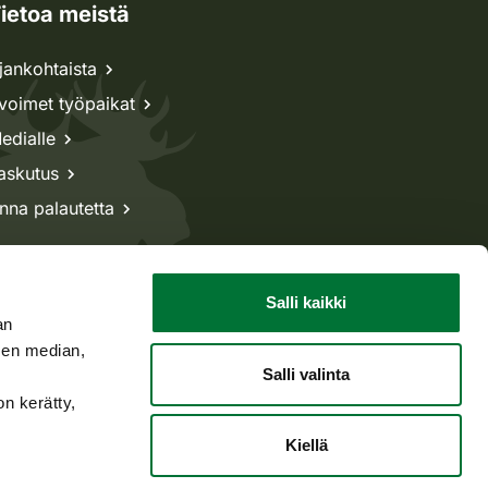
ietoa meistä
jankohtaista
voimet työpaikat
edialle
askutus
nna palautetta
Salli kaikki
an
sen median,
Salli valinta
on kerätty,
Kiellä
Takaisin ylös