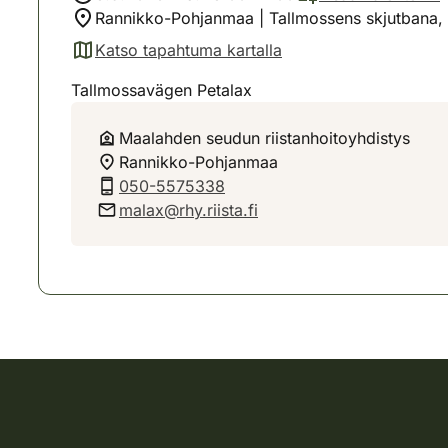
Rannikko-Pohjanmaa | Tallmossens skjutbana, P
Katso tapahtuma kartalla
(avautuu uuteen välilehteen)
Tallmossavägen Petalax
Maalahden seudun riistanhoitoyhdistys
Rannikko-Pohjanmaa
050-5575338
malax@rhy.riista.fi