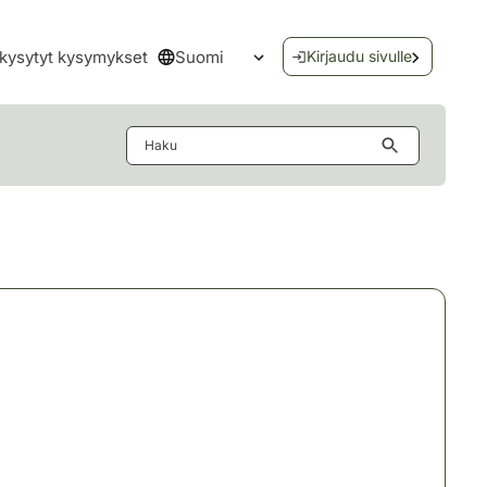
Suomi
kysytyt kysymykset
Kirjaudu sivulle
Avaa kielivalikko
Haku