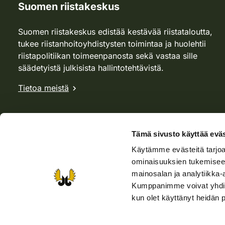
Suomen riistakeskus
Suomen riistakeskus edistää kestävää riistataloutta,
tukee riistanhoitoyhdistysten toimintaa ja huolehtii
riistapolitiikan toimeenpanosta sekä vastaa sille
säädetyistä julkisista hallintotehtävistä.
Tietoa meistä
Tämä sivusto käyttää eväs
Käytämme evästeitä tarjoa
ominaisuuksien tukemisee
mainosalan ja analytiikka-
Kumppanimme voivat yhdistää 
kun olet käyttänyt heidän 
Verkkokauppa
Rhy-kauppa
Metsästäjä-lehti
Viera