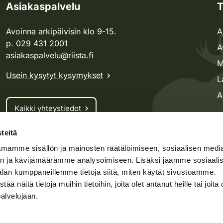
Asiakaspalvelu
T
Avoinna arkipäivisin klo 9-15.
A
p. 029 431 2001
A
asiakaspalvelu@riista.fi
M
Usein kysytyt kysymykset
L
A
Kaikki yhteystiedot
teitä
Metsästyskortti-asiat
mamme sisällön ja mainosten räätälöimiseen, sosiaalisen medi
Oma riista -asiat
n ja kävijämäärämme analysoimiseen. Lisäksi jaamme sosiaali
Lupa-asiat
alan kumppaneillemme tietoja siitä, miten käytät sivustoamme.
näitä tietoja muihin tietoihin, joita olet antanut heille tai joita 
palvelujaan.
speto.fi
Kosteikko.fi
Oma riista