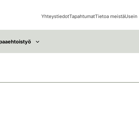
Yhteystiedot
Tapahtumat
Tietoa meistä
Usein 
paaehtoistyö