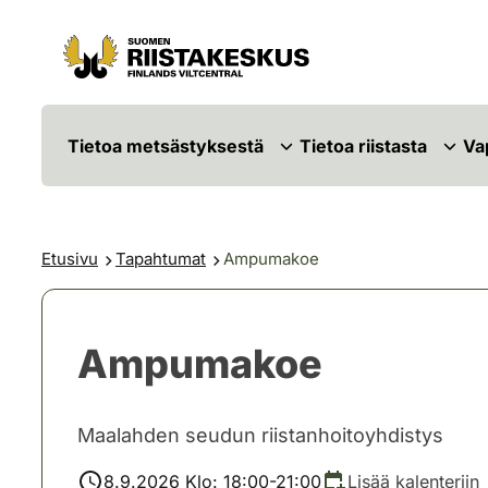
Siirry sisältöön
Siirry sivustokarttaan
Tietoa metsästyksestä
Tietoa riistasta
Va
Etusivu
Tapahtumat
Ampumakoe
Ampumakoe
Maalahden seudun riistanhoitoyhdistys
8.9.2026 Klo: 18:00-21:00
Lisää kalenteriin