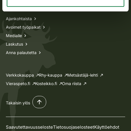
Tietoa meistä
Ajankohtaista
Avoimet työpaikat
Medialle
Laskutus
Anna palautetta
Verkkokauppa
Rhy-kauppa
Metsästäjä-lehti
Vieraspeto.fi
Kosteikko.fi
Oma riista
Takaisin ylös
Saavutettavuusseloste
Tietosuojaselosteet
Käyttöehdot