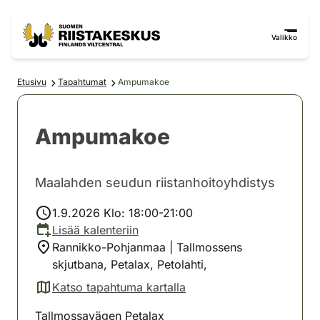
Siirry sisältöön
Siirry sivustokarttaan
Valikko
Etusivu
Tapahtumat
Ampumakoe
Ampumakoe
Maalahden seudun riistanhoitoyhdistys
1.9.2026 Klo: 18:00-21:00
Lisää kalenteriin
Rannikko-Pohjanmaa | Tallmossens
skjutbana, Petalax, Petolahti,
Katso tapahtuma kartalla
(avautuu uuteen välilehteen)
Tallmossavägen Petalax