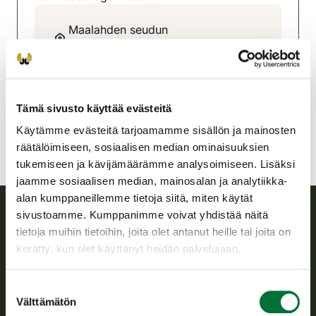
Maalahden seudun
riistanhoitoyhdistys
Rannikko-Pohjanmaa
050-5575338
malax@rhy.riista.fi
Tämä sivusto käyttää evästeitä
Käytämme evästeitä tarjoamamme sisällön ja mainosten
räätälöimiseen, sosiaalisen median ominaisuuksien
tukemiseen ja kävijämäärämme analysoimiseen. Lisäksi
jaamme sosiaalisen median, mainosalan ja analytiikka-
alan kumppaneillemme tietoja siitä, miten käytät
sivustoamme. Kumppanimme voivat yhdistää näitä
tietoja muihin tietoihin, joita olet antanut heille tai joita on
Suomen riistakeskus
kerätty, kun olet käyttänyt heidän palvelujaan.
Suomen riistakeskus edistää kestävää riistataloutta, tukee
riistanhoitoyhdistysten toimintaa ja huolehtii riistapolitiikan
Suostumuksen
toimeenpanosta sekä vastaa sille säädetyistä julkisista
Välttämätön
valinta
hallintotehtävistä.